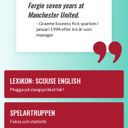
PL-TABELLEN
Aktuell ställning
SPELSCHEMA 25/26
Alla matcher & statistik
LEGENDARISKA LIRARE
Läs om klubbens ex-stjärnor
GÅ MED I 1892-KLUBBEN
För dig som driver företag