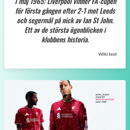
Nätcasinoutanlicens är experter på casino utan Spelpaus
. De
listar alla casinon utan licens I Sverige, och erbjuder all
information du behöver om just utländska casinon.
Senast uppdaterade
31858
2026-08-08 16:39
24256
2026-08-06 23:50
Noffe70
2026-08-05 14:49
Tätting
2026-08-05 07:22
Alexander