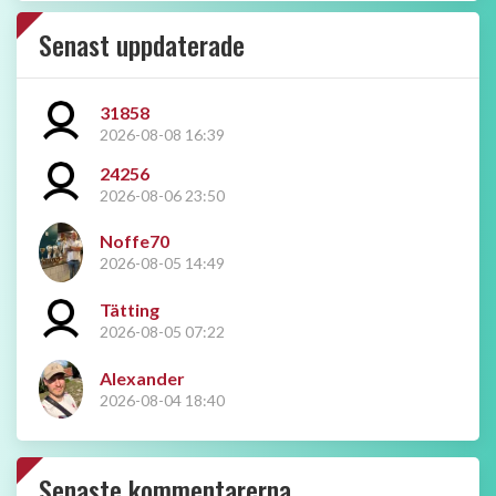
2026-08-08 23:45
LFC.se - svenska supporterklubben
Kontakta oss
Vanliga frågor
Integritetspolicy
Cookies
© Liverpool FC Supporters Club Sweden
, Box 172,
85103 Sundsvall.
Org.nr:
882602-0151.
Redaktör & ansvarig utgivare:
Pelle Ehnberg
E-post:
info@liverpoolfc.nu
E-post, klubbshopen:
info@samdodds.com
Annonsfrågor:
annonsera@proad.se
Foto copyright:
Imago Images.