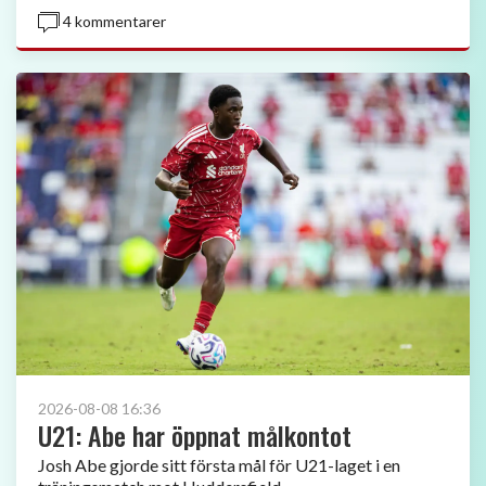
4 kommentarer
2026-08-08 16:36
U21: Abe har öppnat målkontot
Josh Abe gjorde sitt första mål för U21-laget i en