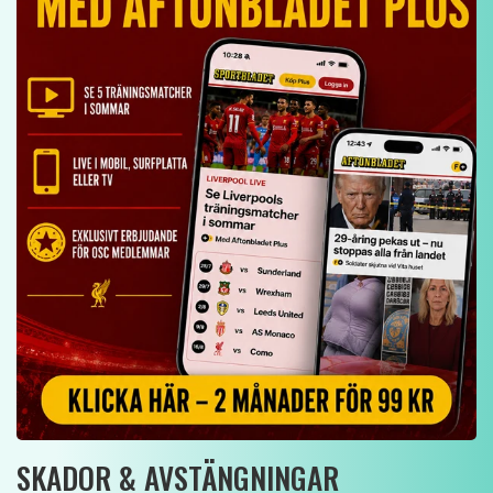
Conor BRADLEY
Jayden DANNS
Knäopererad 13/1.
Missade USA-turnén
Riskerar att missa
p g a ny lårskada.
pre-season och en bit
av hösten.
DAGENS FÖDELSEDAGSBARN