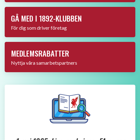
Wiki text
Se även:
casinon utan svensk licens
.
Är du osäker på hur casinon utomlands fungerar? Du hittar det
du behöver veta för
casino utan svensk licens
hos en av de
största jämförelse sidorna för ändamålet.
Se även:
casino utan svensk licens
.
Om du är sugen på att lära dig mer om
betting utan svensk
licens
, besök då spelbolagutansvensklicens.co
Intresserad av att prova ett casino utan svensk licens?