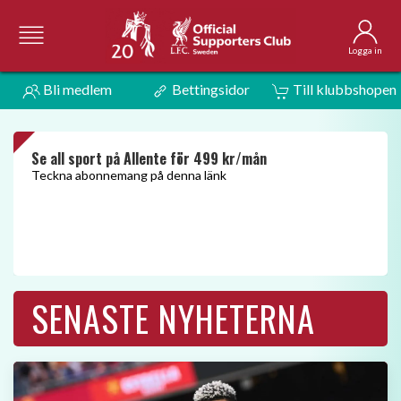
Logga in
Bli medlem
Bettingsidor
Till klubbshopen
Vings resepaket till Anfield 26/27
Biljetter är alltid mitt på Main Stand
SENASTE NYHETERNA