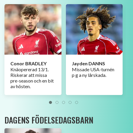
Owen BECK
,
24 år
Liverpool will always be a
cloud over me. I know I
would have got Liverpool
right, but, you know, it took
Fergie seven years at
Manchester United.
- Graeme Souness fick sparken i
januari 1994 efter tre år som
manager