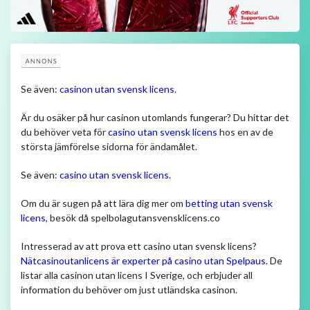
2026-08-04 18:40
Senaste kommentarerna
Sophia
på
Araujo läkarundersöks på
söndag
2026-08-09 01:56
Liverpoolsupporter
på
Araujo måste bryta
dyster lånetrend
2026-08-09 01:17
GL
på
Araujo måste bryta dyster lånetrend
2026-08-09 00:53
John G
på
Araujo läkarundersöks på
söndag
2026-08-08 23:59
Sophia
på
Araujo måste bryta dyster
lånetrend