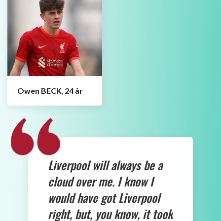
LEXIKON: SCOUSE ENGLISH
Plugga på slangspråket här!
SPELARTRUPPEN
Fakta och statistik
SKYTTELIGAN
Aktuell ställning