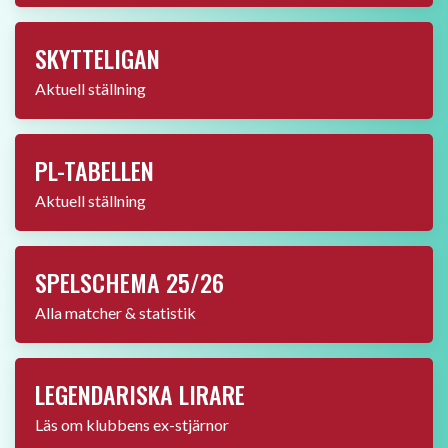
MEDLEMSRABATTER
Nyttja våra samarbetspartners
1 maj 1965: Liverpool vinner FA-cupen
för första gången efter 2-1 mot Leeds
och segermål på nick av Ian St John.
Ett av de största ögonblicken i
klubbens historia.