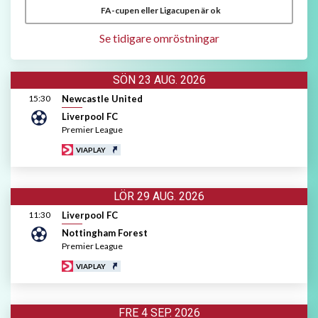
FA-cupen eller Ligacupen är ok
Se tidigare omröstningar
SÖN 23 AUG. 2026
Inga sändningar denna dag.
15:30
Newcastle United
Liverpool FC
Premier League  
VIAPLAY
LÖR 29 AUG. 2026
Inga sändningar denna dag.
11:30
Liverpool FC
Nottingham Forest
Premier League  
VIAPLAY
FRE 4 SEP. 2026