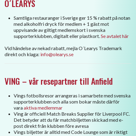
O´LEARYS
Samtliga restauranger i Sverige ger 15 % rabatt på notan
med alkoholfri dryck för medlem + 1 gäst mot
uppvisande av giltigt medlemskort i svenska
supporterklubben, digitalt eller plastkort.
Se avtalet här
Vid händelse av nekad rabatt, mejla O´Learys Trademark
direkt och klaga:
info@olearys.se
VING – vår resepartner till Anfield
Vings fotbollsresor arrangeras i samarbete med svenska
supporterklubben och alla som bokar måste därför
vara
aktiva medlemmar
Ving är officiell Match Breaks Supplier för Liverpool FC.
Det betyder att du får matchbiljetten skickad med e-
post direkt från klubben före avresa
Vings biljetter är alltid med Code Lounge som är riktigt