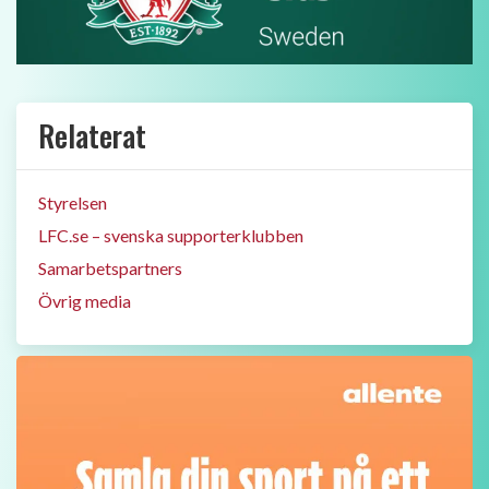
Relaterat
Styrelsen
LFC.se – svenska supporterklubben
Samarbetspartners
Övrig media