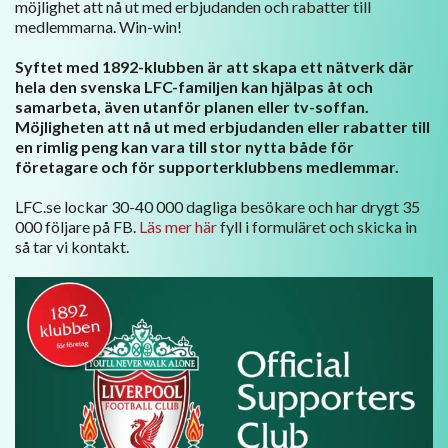
möjlighet att nå ut med erbjudanden och rabatter till
medlemmarna. Win-win!
Syftet med 1892-klubben är att skapa ett nätverk där
hela den svenska LFC-familjen kan hjälpas åt och
samarbeta, även utanför planen eller tv-soffan.
Möjligheten att nå ut med erbjudanden eller rabatter till
en rimlig peng kan vara till stor nytta både för
företagare och för supporterklubbens medlemmar.
LFC.se lockar 30-40 000 dagliga besökare och har drygt 35
000 följare på FB.
Läs mer här
fyll i formuläret och skicka in
så tar vi kontakt.