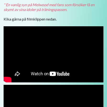
* En vanlig syn på Melwood med fans som försöker få en
skymt av sina idoler på träningspassen.
Kika gärna på filmklippen nedan.