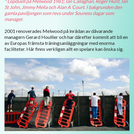
* Löpduell på Melwood 1961; Ian Callaghan, Roger Hunt, Ian
St John, Jimmy Melia och Alan A´Court. I bakgrunden den
gamla paviljongen som revs under Souness dagar som
manager.
2001 renoverades Melwood på inrådan av dåvarande
managern Gerard Houllier och har därefter kommit att bli en
av Europas främsta träningsanläggningar med enorma
faciliteter. Här finns verkligen allt en spelare kan önska sig.