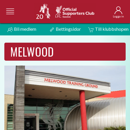
Logga in
Bli medlem
Bettingsidor
Till klubbshopen
MELWOOD