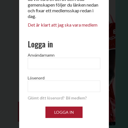
gemenskapen följer du länken nedan
och fixar ett medlemsskap redan i
dag.
Det är klart att jag ska vara medlem
Logga in
Användarnamn
Lösenord
Glömt ditt lösenord?
Bli medlem?
LOGGA IN