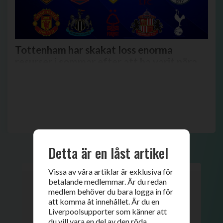
Tottenham har skakat loss enorma
resurser i sommar efter att ha varit nära
att trilla ur Premier League två år på
raken. De toppar just nu shoppingracet
med spelarköp för £252M, cirka 3,6
miljarder kr.
Detta är en låst artikel
Vissa av våra artiklar är exklusiva för
betalande medlemmar. Är du redan
medlem behöver du bara logga in för
att komma åt innehållet. Är du en
Liverpoolsupporter som känner att
du vill vara en del av den röda