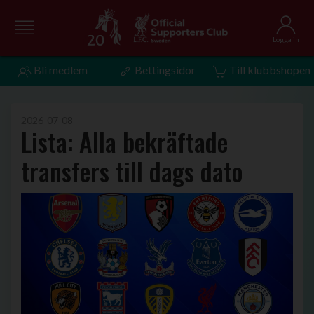
Logga in
Bli medlem
Bettingsidor
Till klubbshopen
2026-07-08
Lista: Alla bekräftade
transfers till dags dato