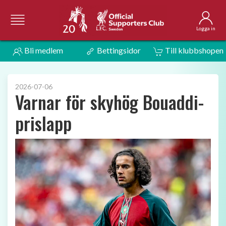
Logga in
Bli medlem
Bettingsidor
Till klubbshopen
2026-07-06
Varnar för skyhög Bouaddi-
prislapp