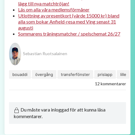
lägg till nya matchtröjan!
Läs om alla våra medlemsförmåner
Utlottning av presentkort (värde 15000 kr) bland
alla som bokar Anfield-resa med Ving senast 31
augusti
Sommarens träningsmatcher / spelschemat 26/27
Sebastian Ruotsalainen
bouaddi
övergång
transferfönster
prislapp
lille
12 kommentarer
Du måste vara inloggad för att kunna läsa
kommentarer.