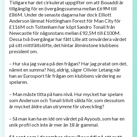
Tidigare har det cirkulerat uppgifter om att Bouaddi är
tillgänglig för en övergångssumma mellan £69M till
£86M. Under de senaste dagarna har dock Elliott
Anderson lämnat Nottingham Forest för Man City för
£116M och Tottenham har köpt Sandro Tonali från
Newcastle för någonstans mellan £92,5M till £100M.
Dessa två övergångar har fått Lille att omvärdera värdet
på sitt mittfältslöfte, det hintar åtminstone klubbens
president om.
– Hur ska jag svara på den frågan? Har jag pratat om det,
nämnt en summa? Nej, aldrig, säger Olivier Letang när
han av Eurosport får frågan om klubbens värdering av
spelaren.
– Man måste titta på hans nivå. Hur mycket har spelare
som Anderson och Tonali blivit sålda för, som dessutom
är mycket äldre utan utrymme för utveckling?
– Så man kan ha en idé om värdet på Ayyoub, som har en
unik profil och inte är mer än 18 år gammal.
Så sent som i december skrev Bouaddi på ett nytt