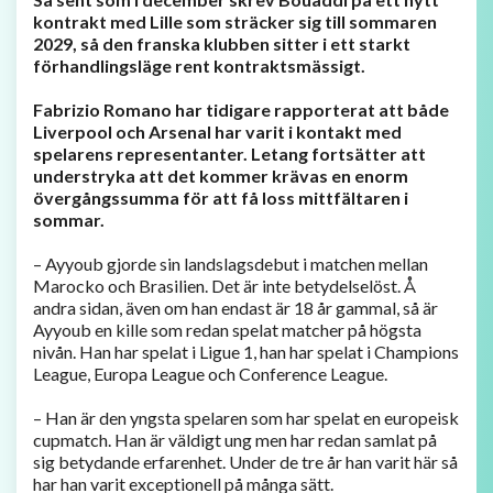
kontrakt med Lille som sträcker sig till sommaren
2029, så den franska klubben sitter i ett starkt
förhandlingsläge rent kontraktsmässigt.
Fabrizio Romano har tidigare rapporterat att både
Liverpool och Arsenal har varit i kontakt med
spelarens representanter. Letang fortsätter att
understryka att det kommer krävas en enorm
övergångssumma för att få loss mittfältaren i
sommar.
– Ayyoub gjorde sin landslagsdebut i matchen mellan
Marocko och Brasilien. Det är inte betydelselöst. Å
andra sidan, även om han endast är 18 år gammal, så är
Ayyoub en kille som redan spelat matcher på högsta
nivån. Han har spelat i Ligue 1, han har spelat i Champions
League, Europa League och Conference League.
– Han är den yngsta spelaren som har spelat en europeisk
cupmatch. Han är väldigt ung men har redan samlat på
sig betydande erfarenhet. Under de tre år han varit här så
har han varit exceptionell på många sätt.