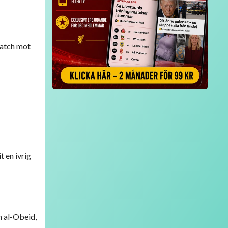
match mot
 en ivrig
n al-Obeid,