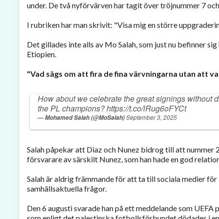
under. De två nyförvärven har tagit över tröjnummer 7 och
I rubriken har man skrivit: "Visa mig en större uppgradering
Det gillades inte alls av Mo Salah, som just nu befinner
Etiopien.
"Vad sägs om att fira de fina värvningarna utan att
How about we celebrate the great signings without d
the PL champions?
https://t.co/lRug6oFYCt
September 3, 2025
— Mohamed Salah (@MoSalah)
Salah påpekar att Diaz och Nunez bidrog till att nummer 2
försvarare av särskilt Nunez, som han hade en god relation
Salah är aldrig främmande för att ta till sociala medier för 
samhällsaktuella frågor.
Den 6 augusti svarade han på ett meddelande som UEFA pu
som enligt det palestinska fotbollsförbundet dödades i en 