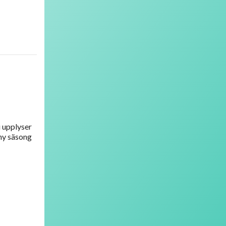
i upplyser
 ny säsong