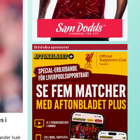
Stöd våra sponsorer
s i
ander Isak