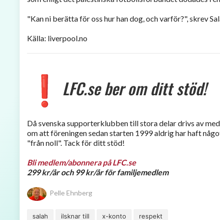
"Kan ni berätta för oss hur han dog, och varför?", skrev Sal
Källa: liverpool.no
LFC.se ber om ditt stöd!
Då svenska supporterklubben till stora delar drivs av me
om att föreningen sedan starten 1999 aldrig har haft något 
"från noll". Tack för ditt stöd!
Bli medlem/abonnera på LFC.se
299 kr/år och 99 kr/år för familjemedlem
Pelle Ehnberg
salah
ilsknar till
x-konto
respekt