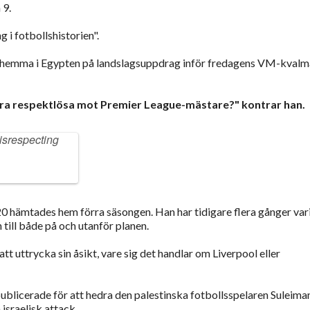
 9.
 i fotbollshistorien".
 sig hemma i Egypten på landslagsuppdrag inför fredagens VM-kval
 vara respektlösa mot Premier League-mästare?" kontrar han.
isrespecting
0 hämtades hem förra säsongen. Han har tidigare flera gånger varit
 till både på och utanför planen.
att uttrycka sin åsikt, vare sig det handlar om Liverpool eller
blicerade för att hedra den palestinska fotbollsspelaren Suleima
israelisk attack.