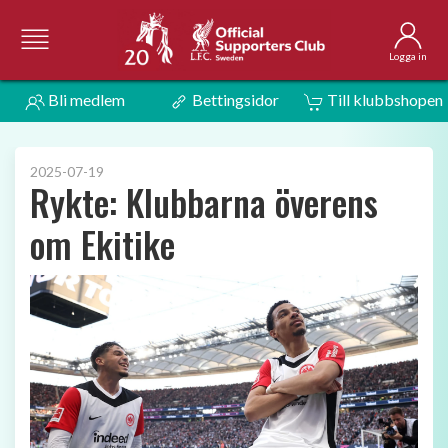
Logga in
Bli medlem
Bettingsidor
Till klubbshopen
2025-07-19
Rykte: Klubbarna överens
om Ekitike