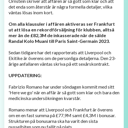
Ornstein skriver att affären är så gott som klar och att
det enda som återstår är några formella detaljer, vilka
väntas lösas inom kort.
Om alla klausuler i affären aktiveras ser Frankfurt
ut att lösa en rekordförsäljning för klubben, alltså
mer än de £82,3M de inkasserade när de sålde
Randal Kolo Muani till Paris Saint-Germain 2023.
Sedan tidigare har det rapporterats att Liverpool och
Ekitike är överens om de personliga detaljerna. Den 23-
årige anfallaren väntas skriva på ett sexårskontrakt.
UPPDATERING:
Fabrizio Romano har under söndagen kommit med sitt
'Here we go' när en affär är så gott som klar och bara den
medicinska undersökningen kvarstår.
Romano menar att Liverpool och Frankfurt är överens
om en en fast summa på £77,9M samt £4,3M i bonusar.
Strukturen på bonusarna ska ha varit den sista
pusselbiten som nu fallit på plats.