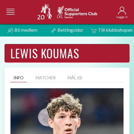
Logga in
Bli medlem
Bettingsidor
Till klubbshopen
LEWIS KOUMAS
INFO
MATCHER
MÅL (0)