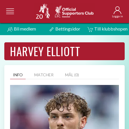
Logga in
Bli medlem
Bettingsidor
Till klubbshopen
HARVEY ELLIOTT
INFO
MATCHER
MÅL (0)