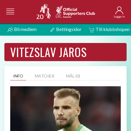
Logga in
Bli medlem
Bettingsidor
Till klubbshopen
VITEZSLAV JAROS
INFO
MATCHER
MÅL (0)