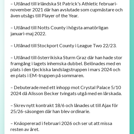
– Utlånad till irländska St Patrick's Athletic februari-
november 2021 där han avslutade som cupmästare och
även utsågs till Player of the Year.
– Utlånad till Notts County i högsta amatörligan
januari-maj 2022.
– Utlånad till Stockport County i League Two 22/23.
– Utlånad till österrikiska Sturm Graz där han hade stor
framgång i lagets inhemska dubbel. Belönades med en
plats i den tjeckiska landslagstruppen i mars 2024 och
en plats i EM-truppen på sommaren.
– Debuterade med ett inhopp mot Crystal Palace 5/10
2024 då Alisson Becker tvingats utgå med en lårskada.
– Skrev nytt kontrakt 18/6 och lånades ut till Ajax för
25/26-säsongen där han blev ordinarie.
– Knäopererad i februari 2026 och ser ut att missa
resten av året.