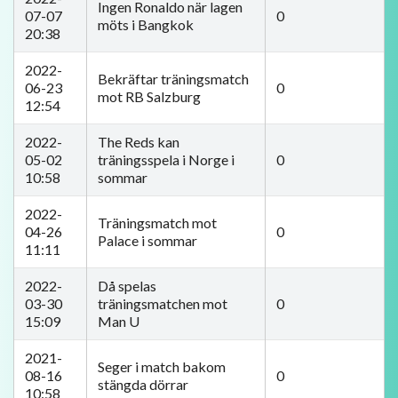
Ingen Ronaldo när lagen
07-07
0
möts i Bangkok
20:38
2022-
Bekräftar träningsmatch
06-23
0
mot RB Salzburg
12:54
2022-
The Reds kan
05-02
träningsspela i Norge i
0
10:58
sommar
2022-
Träningsmatch mot
04-26
0
Palace i sommar
11:11
2022-
Då spelas
03-30
träningsmatchen mot
0
15:09
Man U
2021-
Seger i match bakom
08-16
0
stängda dörrar
10:58