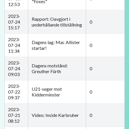
"Foxes"
12:53
2023-
Rapport: Oavgjort i
07-24
0
underhållande tillställning
15:17
2023-
Dagens lag: Mac Allister
07-24
0
startar!
11:34
2023-
Dagens motstånd:
07-24
0
Greuther Fürth
09:03
2023-
U21-seger mot
07-22
0
Kidderminster
09:37
2023-
07-21
Video: Inside Karlsruher
0
08:12