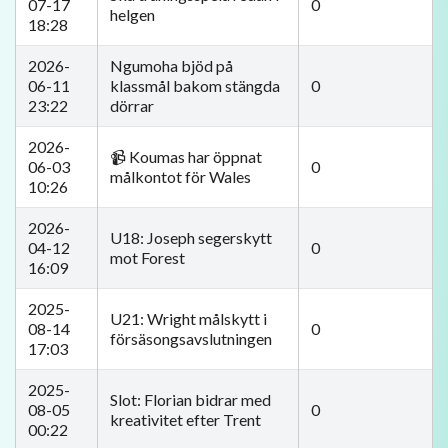
07-17
0
helgen
18:28
2026-
Ngumoha bjöd på
06-11
klassmål bakom stängda
0
23:22
dörrar
2026-
📹 Koumas har öppnat
06-03
0
målkontot för Wales
10:26
2026-
U18: Joseph segerskytt
04-12
0
mot Forest
16:09
2025-
U21: Wright målskytt i
08-14
0
försäsongsavslutningen
17:03
2025-
Slot: Florian bidrar med
08-05
0
kreativitet efter Trent
00:22