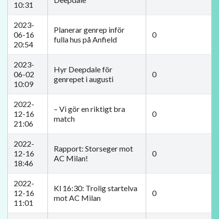
10:31
2023-
Planerar genrep inför
06-16
0
fulla hus på Anfield
20:54
2023-
Hyr Deepdale för
06-02
0
genrepet i augusti
10:09
2022-
– Vi gör en riktigt bra
12-16
0
match
21:06
2022-
Rapport: Storseger mot
12-16
0
AC Milan!
18:46
2022-
Kl 16:30: Trolig startelva
12-16
0
mot AC Milan
11:01