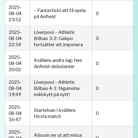
2025-
– Fantastiskt att få spela
08-04
0
på Anfield
23:52
2025-
Liverpool – Athletic
08-04
Bilbao 3-2: Gakpo
0
22:54
fortsätter att imponera
2025-
Kvällens andra lag: fem
08-04
0
Anfield-debutanter
20:02
2025-
Liverpool – Athletic
08-04
Bilbao 4-1: Ngumoha
0
19:49
målskytt på nytt!
2025-
Startelvan i kvällens
08-04
0
första match
16:47
2025-
Alisson ser ut att missa
08-04
0