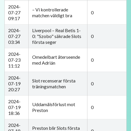
2024-
– Vi kontrollerade
07-27
0
matchen väldigt bra
09:17
2024-
Liverpool – Real Betis 1-
07-27
0: "Szobo" säkrade Slots
0
03:34
första seger
2024-
Omedelbart återseende
07-23
0
med Adrián
11:12
2024-
Slot recenserar första
07-19
0
träningsmatchen
20:27
2024-
Uddamålsförlust mot
07-19
0
Preston
18:36
2024-
Preston blir Slots första
07-18
0