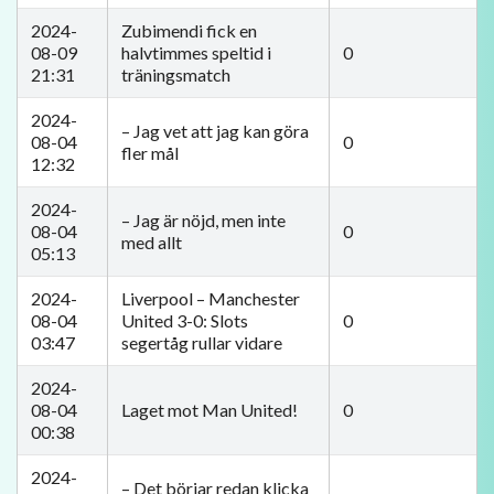
2024-
Zubimendi fick en
08-09
halvtimmes speltid i
0
21:31
träningsmatch
2024-
– Jag vet att jag kan göra
08-04
0
fler mål
12:32
2024-
– Jag är nöjd, men inte
08-04
0
med allt
05:13
2024-
Liverpool – Manchester
08-04
United 3-0: Slots
0
03:47
segertåg rullar vidare
2024-
08-04
Laget mot Man United!
0
00:38
2024-
– Det börjar redan klicka