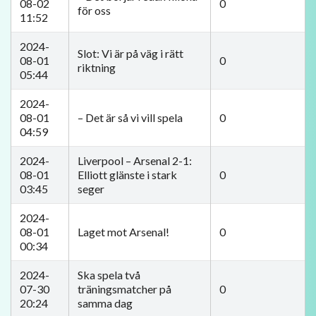
08-02
0
för oss
11:52
2024-
Slot: Vi är på väg i rätt
08-01
0
riktning
05:44
2024-
08-01
– Det är så vi vill spela
0
04:59
2024-
Liverpool – Arsenal 2-1:
08-01
Elliott glänste i stark
0
03:45
seger
2024-
08-01
Laget mot Arsenal!
0
00:34
2024-
Ska spela två
07-30
träningsmatcher på
0
20:24
samma dag