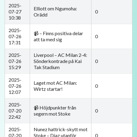
2025-
Elliott om Ngumoha:
07-27
0
Orädd
10:38
2025-
📹 – Finns positiva delar
07-26
0
att ta med sig
17:31
2025-
Liverpool – AC Milan 2-4:
07-26
Sönderkontrade på Kai
0
15:29
Tak Stadium
2025-
Laget mot AC Milan:
07-26
0
Wirtz startar!
12:07
2025-
📹 Höjdpunkter från
07-20
0
segern mot Stoke
22:42
2025-
Nunez hattrick-skytt mot
07-20
Stoke – Diaz utanför
0