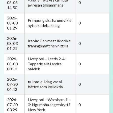
08-08
0
av resan tillsammans
14:50
2026-
Frimpong ska ha undvikit
08-03
0
nytt skadebakslag
01:29
2026-
Iraola: Den mest lärorika
08-03
0
träningsmatchen hittills
01:21
2026-
Liverpool – Leeds 2-4:
08-03
Tappade allt i andra
0
00:11
halvlek
2026-
⏯️ Iraola: Idag var vi
07-30
0
bättre som kollektiv
04:42
2026-
Liverpool – Wrexham 1-
07-30
0: Ngumoha segerskytt i
0
03:29
New York