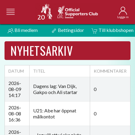
Logga in
Bli medlem
Bettingsidor
Till klubbshopen
NYHETSARKIV
DATUM
TITEL
KOMMENTARER
2026-
Dagens lag: Van Dijk,
08-09
0
Gakpo och Ali startar
14:17
2026-
U21: Abe har öppnat
08-08
0
målkontot
16:36
2026-
– Jag vill att vi ska njuta