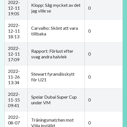
2022-
Klopp: Såg mycket av det
12-11
0
jag ville se
19:05
2022-
Carvalho: Skönt att vara
12-11
0
tillbaka
18:13
2022-
Rapport: Förlust efter
12-11
0
svag andra halvlek
17:09
2022-
Stewart fyramålsskytt
11-26
0
för U21
13:34
2022-
​Spelar Dubai Super Cup
11-15
0
under VM
09:41
2022-
​Träningsmatchen mot
08-07
0
Villa inställd