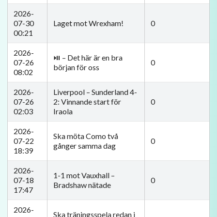
2026-
07-30
Laget mot Wrexham!
0
00:21
2026-
⏯️ – Det här är en bra
07-26
0
början för oss
08:02
2026-
Liverpool – Sunderland 4-
07-26
2: Vinnande start för
0
02:03
Iraola
2026-
Ska möta Como två
07-22
0
gånger samma dag
18:39
2026-
1-1 mot Vauxhall –
07-18
0
Bradshaw nätade
17:47
2026-
Ska träningsspela redan i