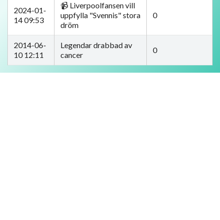
📹 Liverpoolfansen vill
2024-01-
uppfylla "Svennis" stora
0
14 09:53
dröm
2014-06-
Legendar drabbad av
0
10 12:11
cancer