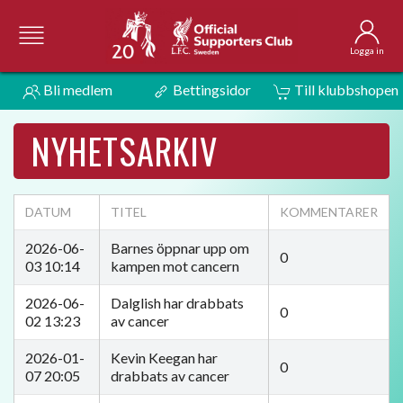
Logga in
Bli medlem
Bettingsidor
Till klubbshopen
NYHETSARKIV
DATUM
TITEL
KOMMENTARER
2026-06-
Barnes öppnar upp om
0
03 10:14
kampen mot cancern
2026-06-
Dalglish har drabbats
0
02 13:23
av cancer
2026-01-
Kevin Keegan har
0
07 20:05
drabbats av cancer