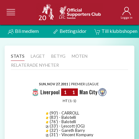
Logga in
Bli medlem
Bettingsidor
Till klubbshopen
STATS
LAGET
BETYG
MÖTEN
RELATERADE NYHETER
SUN, NOV 27, 2011
|
PREMIER LEAGUE
Liverpool
Man City
1
1
HT (1-1)
(90') - CARROLL
(83') - Balotelli
(76') - Balotelli
(33') - Lescott (OG)
(32') - Gareth Barry
(31') - Vincent Kompany