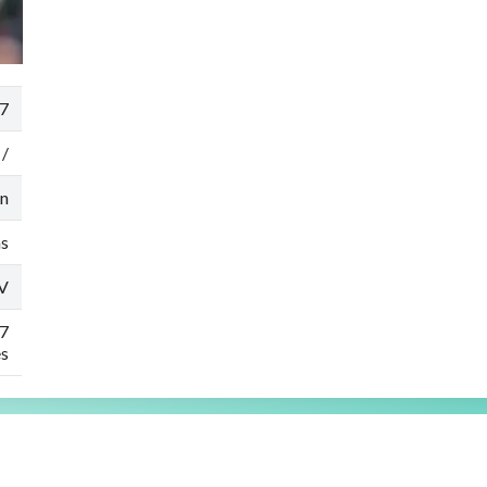
7
 /
en
ns
SV
7
s