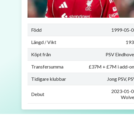
Född
1999-05-0
Längd / Vikt
193
Köpt från
PSV Eindhov
Transfersumma
£37M + £7M i add-o
Tidigare klubbar
Jong PSV, P
2023-01-0
Debut
Wolve