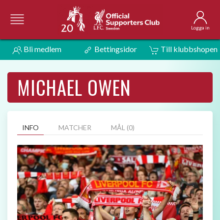
Logga in
Bli medlem
Bettingsidor
Till klubbshopen
MICHAEL OWEN
INFO
MATCHER
MÅL (0)