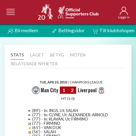
Logga in
Bli medlem
Bettingsidor
Till klubbshopen
STATS
LAGET
BETYG
MÖTEN
RELATERADE NYHETER
TUE, APR 10, 2018
|
CHAMPIONS LEAGUE
Man City
Liverpool
1
2
HT (1-0)
(89') - In: INGS, Ut: SALAH
(77') - In: CLYNE, Ut: ALEXANDER-ARNOLD
(77') - In: KLAVAN, Ut: FIRMINO
(77') - FIRMINO
(65') - VAN DIJK
(56') - SALAH
(35') - FIRMINO