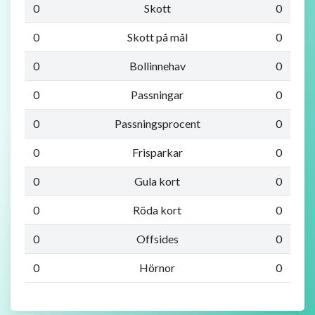
0
Skott
0
0
Skott på mål
0
0
Bollinnehav
0
0
Passningar
0
0
Passningsprocent
0
0
Frisparkar
0
0
Gula kort
0
0
Röda kort
0
0
Offsides
0
0
Hörnor
0