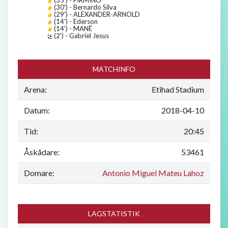
(30') - Bernardo Silva
(29') - ALEXANDER-ARNOLD
(14') - Ederson
(14') - MANÉ
(2') - Gabriel Jesus
MATCHINFO
Arena:
Etihad Stadium
Datum:
2018-04-10
Tid:
20:45
Åskådare:
53461
Domare:
Antonio Miguel Mateu Lahoz
LAGSTATISTIK