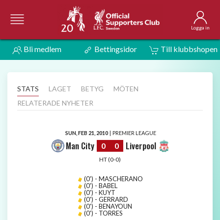
Logga in
Bli medlem
Bettingsidor
Till klubbshopen
STATS
LAGET
BETYG
MÖTEN
RELATERADE NYHETER
SUN, FEB 21, 2010
|
PREMIER LEAGUE
Man City
Liverpool
0
0
HT (0-0)
(0') - MASCHERANO
(0') - BABEL
(0') - KUYT
(0') - GERRARD
(0') - BENAYOUN
(0') - TORRES