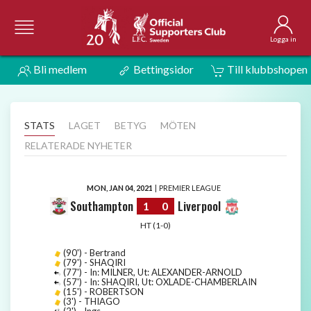
Logga in
Bli medlem
Bettingsidor
Till klubbshopen
STATS
LAGET
BETYG
MÖTEN
RELATERADE NYHETER
MON, JAN 04, 2021
|
PREMIER LEAGUE
Southampton
Liverpool
1
0
HT (1-0)
(90') - Bertrand
(79') - SHAQIRI
(77') - In: MILNER, Ut: ALEXANDER-ARNOLD
(57') - In: SHAQIRI, Ut: OXLADE-CHAMBERLAIN
(15') - ROBERTSON
(3') - THIAGO
(2') - Ings