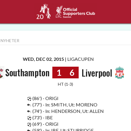
 NYHETER
WED, DEC 02, 2015
|
LIGACUPEN
Southampton
Liverpool
1
6
HT (1-3)
(86') - ORIGI
(77') - In: SMITH, Ut: MORENO
(74') - In: HENDERSON, Ut: ALLEN
(73') - IBE
(69') - ORIGI
(59') - In: IBE, Ut: STURRIDGE