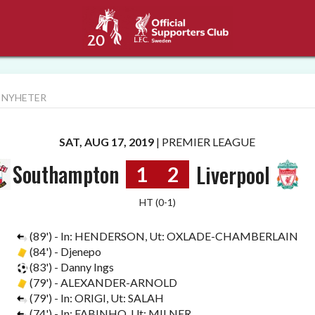
 NYHETER
SAT, AUG 17, 2019
|
PREMIER LEAGUE
Southampton
Liverpool
1
2
HT (0-1)
(89') - In: HENDERSON, Ut: OXLADE-CHAMBERLAIN
(84') - Djenepo
(83') - Danny Ings
(79') - ALEXANDER-ARNOLD
(79') - In: ORIGI, Ut: SALAH
(74') - In: FABINHO, Ut: MILNER