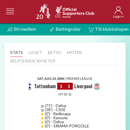
Logga in
Bli medlem
Bettingsidor
Till klubbshopen
STATS
LAGET
BETYG
MÖTEN
RELATERADE NYHETER
SAT, AUG 14, 2004
|
PREMIER LEAGUE
Tottenham
Liverpool
1
1
HT (0-1)
(71') - Defoe
(38') - CISSÉ
(0') - Redknapp
(0') - Kanoute
(0') - Defoe
(0') - SINAMA-PONGOLLE