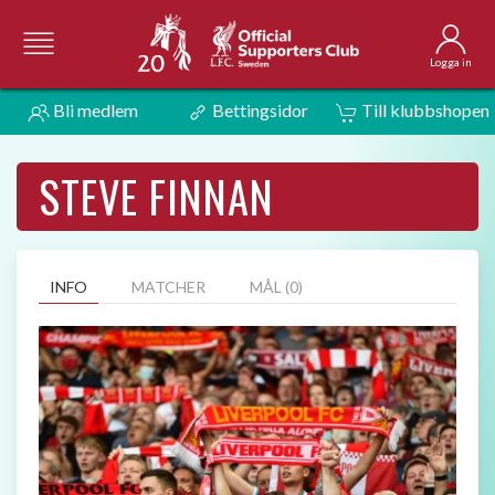
Logga in
Bli medlem
Bettingsidor
Till klubbshopen
STEVE FINNAN
INFO
MATCHER
MÅL (0)