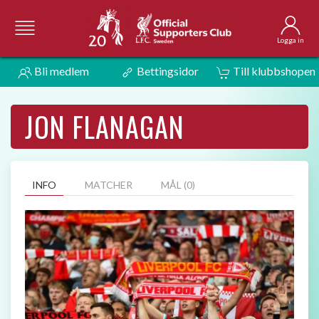
Logga in
Bli medlem
Bettingsidor
Till klubbshopen
JON FLANAGAN
INFO
MATCHER
MÅL (0)