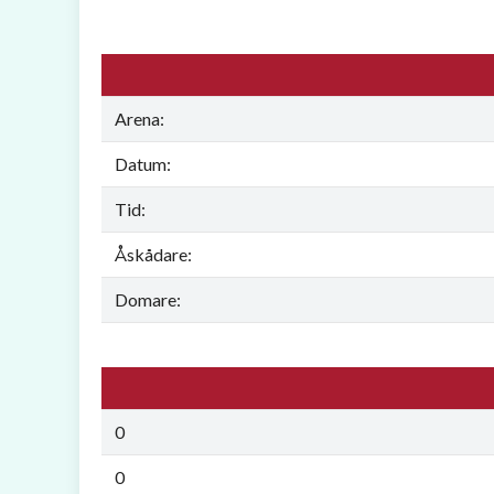
Arena:
Datum:
Tid:
Åskådare:
Domare:
0
0