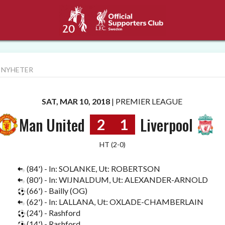
 NYHETER
SAT, MAR 10, 2018
|
PREMIER LEAGUE
Man United
Liverpool
2
1
HT (2-0)
(84') - In: SOLANKE, Ut: ROBERTSON
(80') - In: WIJNALDUM, Ut: ALEXANDER-ARNOLD
(66') - Bailly (OG)
(62') - In: LALLANA, Ut: OXLADE-CHAMBERLAIN
(24') - Rashford
(14') - Rashford