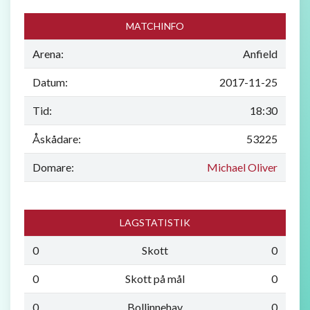
MATCHINFO
Arena:
Anfield
Datum:
2017-11-25
Tid:
18:30
Åskådare:
53225
Domare:
Michael Oliver
LAGSTATISTIK
0
Skott
0
0
Skott på mål
0
0
Bollinnehav
0