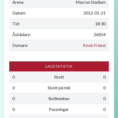
Arena:
Macron Stadium
Datum:
2012-01-21
Tid:
18:30
Åskådare:
26854
Domare:
Kevin Friend
LAGSTATISTIK
0
Skott
0
0
Skott på mål
0
0
Bollinnehav
0
0
Passningar
0