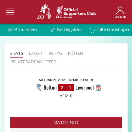
Logga in
Bli medlem
Bettingsidor
Till klubbshopen
STATS
LAGET
BETYG
MÖTEN
RELATERADE NYHETER
SAT, JAN 21, 2012
|
PREMIER LEAGUE
Bolton
Liverpool
3
1
HT (2-1)
MATCHINFO