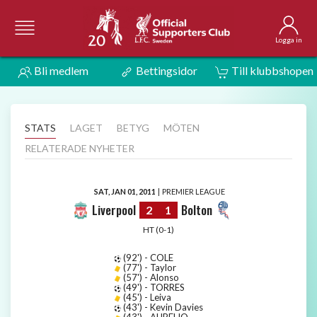
Logga in
Bli medlem
Bettingsidor
Till klubbshopen
STATS
LAGET
BETYG
MÖTEN
RELATERADE NYHETER
SAT, JAN 01, 2011
|
PREMIER LEAGUE
Liverpool
Bolton
2
1
HT (0-1)
(92') - COLE
(77') - Taylor
(57') - Alonso
(49') - TORRES
(45') - Leiva
(43') - Kevin Davies
(43') - AURELIO