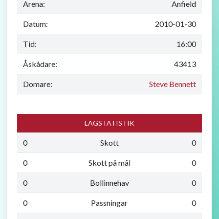
Arena:
Anfield
Datum:
2010-01-30
Tid:
16:00
Åskådare:
43413
Domare:
Steve Bennett
LAGSTATISTIK
0
Skott
0
0
Skott på mål
0
0
Bollinnehav
0
0
Passningar
0