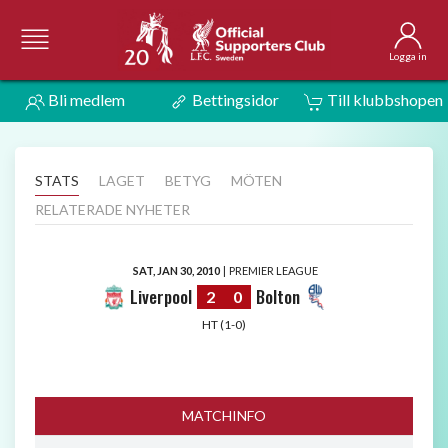
Logga in
Bli medlem
Bettingsidor
Till klubbshopen
STATS
LAGET
BETYG
MÖTEN
RELATERADE NYHETER
SAT, JAN 30, 2010
|
PREMIER LEAGUE
Liverpool
Bolton
2
0
HT (1-0)
MATCHINFO