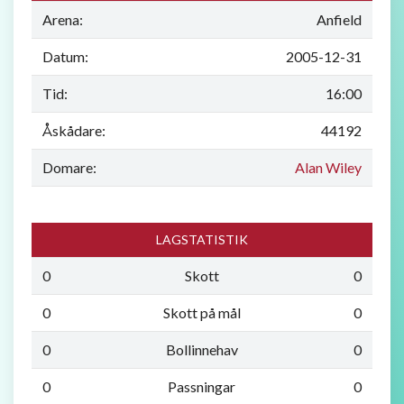
Arena:
Anfield
Datum:
2005-12-31
Tid:
16:00
Åskådare:
44192
Domare:
Alan Wiley
LAGSTATISTIK
0
Skott
0
0
Skott på mål
0
0
Bollinnehav
0
0
Passningar
0