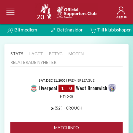
Logga in
Bli medlem
Bettingsidor
Till klubbshopen
STATS
LAGET
BETYG
MÖTEN
RELATERADE NYHETER
SAT, DEC 31, 2005
|
PREMIER LEAGUE
Liverpool
West Bromwich
1
0
HT (0-0)
(52') - CROUCH
MATCHINFO