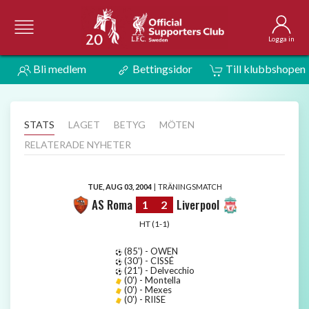
Logga in
Bli medlem
Bettingsidor
Till klubbshopen
STATS
LAGET
BETYG
MÖTEN
RELATERADE NYHETER
TUE, AUG 03, 2004
|
TRÄNINGSMATCH
AS Roma
Liverpool
1
2
HT (1-1)
(85') - OWEN
(30') - CISSÉ
(21') - Delvecchio
(0') - Montella
(0') - Mexes
(0') - RIISE