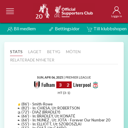
Logga in
Bli medlem
Bettingsidor
Till klubbshopen
STATS
LAGET
BETYG
MÖTEN
RELATERADE NYHETER
SUN, APR 06, 2025
|
PREMIER LEAGUE
Fulham
Liverpool
3
2
HT (3-1)
(86') - Smith-Rowe
(82') - In: CHIESA, Ut: ROBERTSON
(72') - DIAZ (BRADLEY)
(66') - In: BRADLEY, Ut: KONATÉ
(66') - In: NUNEZ , Ut: JOTA - Forever Our Number 20
(55') - In: ELLIOTT, Ut: SZOBOSZLAI
(55') - In: DIAZ, Ut: GAKPO