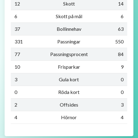
12
Skott
14
6
Skott på mål
6
37
Bollinnehav
63
331
Passningar
550
77
Passningsprocent
84
10
Frisparkar
9
3
Gula kort
0
0
Röda kort
0
2
Offsides
3
4
Hörnor
4