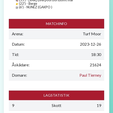
(22') - Berge
(6') - NUNEZ (GAKPO )
MATCHINFO
Arena:
Turf Moor
Datum:
2023-12-26
Tid:
18:30
Åskådare:
21624
Domare:
Paul Tierney
LAGSTATISTIK
9
Skott
19