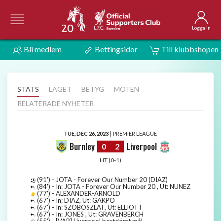
Logga in
Bli medlem
Bettingsidor
Till klubbshopen
STATS
LAGET
BETYG
MÖTEN
RELATERADE NYHETER
TUE, DEC 26, 2023
|
PREMIER LEAGUE
Burnley
Liverpool
0
2
HT (0-1)
(91') - JOTA - Forever Our Number 20 (DIAZ)
(84') - In: JOTA - Forever Our Number 20 , Ut: NUNEZ
(77') - ALEXANDER-ARNOLD
(67') - In: DIAZ, Ut: GAKPO
(67') - In: SZOBOSZLAI , Ut: ELLIOTT
(67') - In: JONES , Ut: GRAVENBERCH
(55') - [VAR] Liverpool bortdömt mål