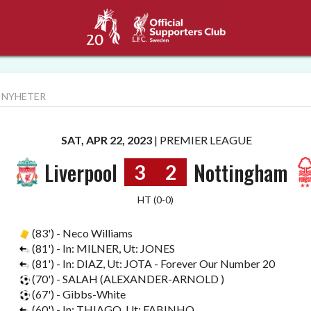
 NYHETER
SAT, APR 22, 2023
|
PREMIER LEAGUE
Liverpool
Nottingham
3
2
HT (0-0)
(83') - Neco Williams
(81') - In: MILNER, Ut: JONES
(81') - In: DIAZ, Ut: JOTA - Forever Our Number 20
(70') - SALAH (ALEXANDER-ARNOLD )
(67') - Gibbs-White
(60') - In: THIAGO, Ut: FABINHO