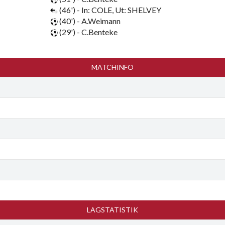
(46') - In: COLE, Ut: SHELVEY
(40') - A.Weimann
(29') - C.Benteke
MATCHINFO
LAGSTATISTIK