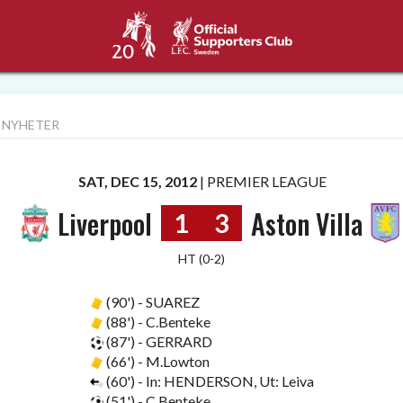
 NYHETER
SAT, DEC 15, 2012
|
PREMIER LEAGUE
Liverpool
Aston Villa
1
3
HT (0-2)
(90') - SUAREZ
(88') - C.Benteke
(87') - GERRARD
(66') - M.Lowton
(60') - In: HENDERSON, Ut: Leiva
(51') - C.Benteke