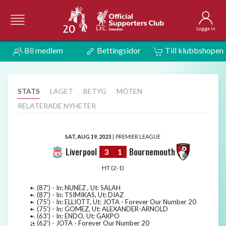
Logga in
Bli medlem
Bettingsidor
Till klubbshopen
STATS
LAGET
BETYG
MÖTEN
RELATERADE NYHETER
SAT, AUG 19, 2023
|
PREMIER LEAGUE
Liverpool
Bournemouth
3
1
HT (2-1)
(87') - In: NUNEZ , Ut: SALAH
(87') - In: TSIMIKAS, Ut: DIAZ
(75') - In: ELLIOTT, Ut: JOTA - Forever Our Number 20
(75') - In: GOMEZ, Ut: ALEXANDER-ARNOLD
(63') - In: ENDO, Ut: GAKPO
(62') - JOTA - Forever Our Number 20