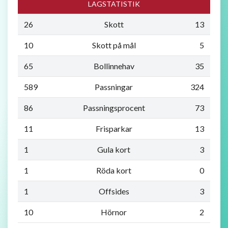
LAGSTATISTIK
26
Skott
13
10
Skott på mål
5
65
Bollinnehav
35
589
Passningar
324
86
Passningsprocent
73
11
Frisparkar
13
1
Gula kort
3
1
Röda kort
0
1
Offsides
3
10
Hörnor
2