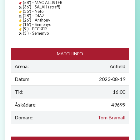
(58') - MAC ALLISTER
(36') - SALAH (straff)
(35') - Neto
(28') - DIAZ
(26') - Anthony
(16') - Semenyo
(9') - BECKER
(3') - Semenyo
MATCHINFO
Arena:
Anfield
Datum:
2023-08-19
Tid:
16:00
Åskådare:
49699
Domare:
Tom Bramall