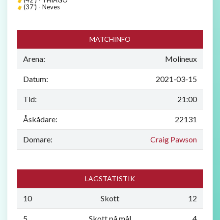
(37') - Neves
MATCHINFO
Arena:
Molineux
Datum:
2021-03-15
Tid:
21:00
Åskådare:
22131
Domare:
Craig Pawson
LAGSTATISTIK
10
Skott
12
5
Skott på mål
4