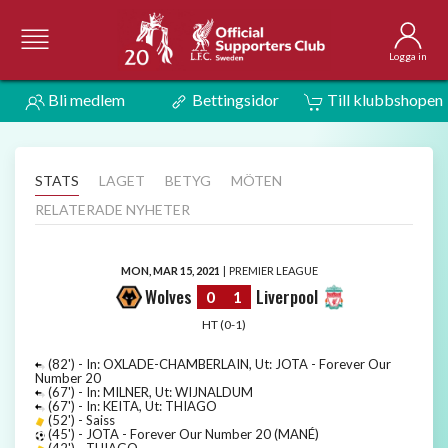
Logga in
Bli medlem
Bettingsidor
Till klubbshopen
STATS
LAGET
BETYG
MÖTEN
RELATERADE NYHETER
MON, MAR 15, 2021
|
PREMIER LEAGUE
Wolves
Liverpool
0
1
HT (0-1)
(82') - In: OXLADE-CHAMBERLAIN, Ut: JOTA - Forever Our
Number 20
(67') - In: MILNER, Ut: WIJNALDUM
(67') - In: KEITA, Ut: THIAGO
(52') - Saiss
(45') - JOTA - Forever Our Number 20 (MANÉ)
(42') - THIAGO