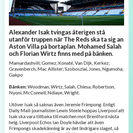
Alexander Isak tvingas återigen stå
utanför truppen när The Reds ska ta sig an
Aston Villa på bortaplan. Mohamed Salah
och Florian Wirtz finns med på bänken.
Mamardashvili; Gomez, Konaté, Van Dijk, Kerkez;
Gravenberch, Mac Allister; Szoboszlai, Jones, Ngumoha;
Gakpo
Bänken:
Woodman, Wirtz, Salah, Chiesa, Robertson,
Nyoni, McConnell, Ndiaye, Wright.
Utöver Isak så saknas även Jeremie Frimpong. Enligt
Daily Mail-journalisten Lewis Steele hoppas Liverpool att
Isak ska vara tillbaka till matchen mot Brentford nästa
helg. Liverpool Echos Ian Doyle hävdar att även
Frimpongs skadekänning är av det lindrigare slaget, så