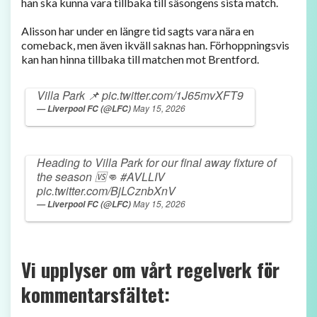
han ska kunna vara tillbaka till säsongens sista match.
Alisson har under en längre tid sagts vara nära en
comeback, men även ikväll saknas han. Förhoppningsvis
kan han hinna tillbaka till matchen mot Brentford.
Villa Park 📌
pic.twitter.com/1J65mvXFT9
May 15, 2026
— Liverpool FC (@LFC)
Heading to Villa Park for our final away fixture of
the season 🆚👊
#AVLLIV
pic.twitter.com/BjLCznbXnV
May 15, 2026
— Liverpool FC (@LFC)
Vi upplyser om vårt regelverk för
kommentarsfältet: