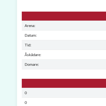
Arena:
Datum:
Tid:
Åskådare:
Domare:
0
0