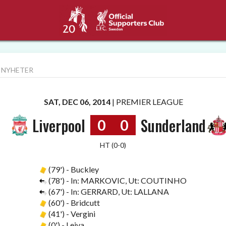
 NYHETER
SAT, DEC 06, 2014
|
PREMIER LEAGUE
Liverpool
Sunderland
0
0
HT (0-0)
(79') - Buckley
(78') - In: MARKOVIC, Ut: COUTINHO
(67') - In: GERRARD, Ut: LALLANA
(60') - Bridcutt
(41') - Vergini
(0') - Leiva