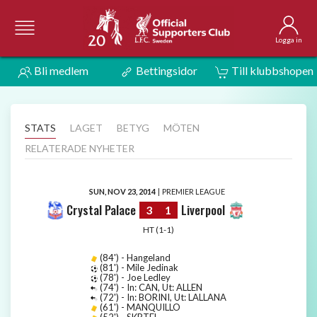
Logga in
Bli medlem
Bettingsidor
Till klubbshopen
STATS
LAGET
BETYG
MÖTEN
RELATERADE NYHETER
SUN, NOV 23, 2014
|
PREMIER LEAGUE
Crystal Palace
Liverpool
3
1
HT (1-1)
(84') - Hangeland
(81') - Mile Jedinak
(78') - Joe Ledley
(74') - In: CAN, Ut: ALLEN
(72') - In: BORINI, Ut: LALLANA
(61') - MANQUILLO
(52') - SKRTEL