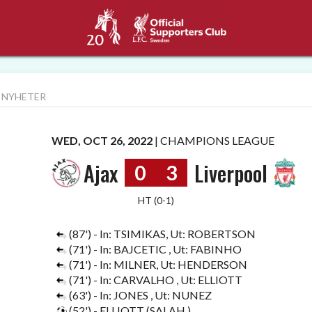
 NYHETER
WED, OCT 26, 2022
|
CHAMPIONS LEAGUE
Ajax
Liverpool
0
3
HT (0-1)
(87') - In: TSIMIKAS, Ut: ROBERTSON
(71') - In: BAJCETIC , Ut: FABINHO
(71') - In: MILNER, Ut: HENDERSON
(71') - In: CARVALHO , Ut: ELLIOTT
(63') - In: JONES , Ut: NUNEZ
(52') - ELLIOTT (SALAH )