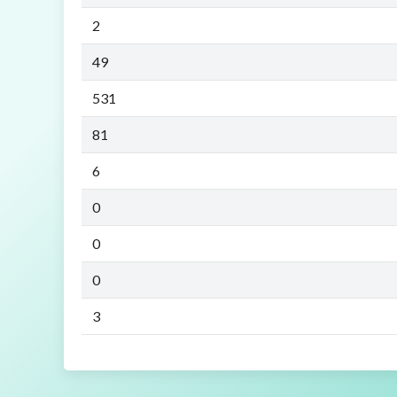
2
49
531
81
6
0
0
0
3