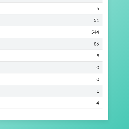
5
51
544
86
9
0
0
1
4