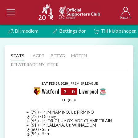
Logga in
Bli medlem
Bettingsidor
Till klubbshopen
STATS
LAGET
BETYG
MÖTEN
RELATERADE NYHETER
SAT, FEB 29, 2020
|
PREMIER LEAGUE
Watford
Liverpool
3
0
HT (0-0)
(79') - In: MINAMINO, Ut: FIRMINO
(72') - Deeney
(65') - In: ORIGI, Ut: OXLADE-CHAMBERLAIN
(61') - In: LALLANA, Ut: WIJNALDUM
(60') - Sarr
(54') - Sarr