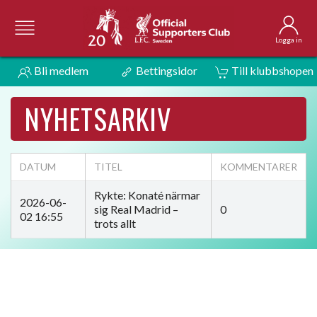
Logga in
Bli medlem
Bettingsidor
Till klubbshopen
NYHETSARKIV
DATUM
TITEL
KOMMENTARER
Rykte: Konaté närmar
2026-06-
sig Real Madrid –
0
02 16:55
trots allt