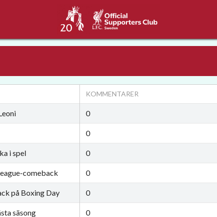
KOMMENTARER
Leoni
0
0
ka i spel
0
 League-comeback
0
ack på Boxing Day
0
ästa säsong
0