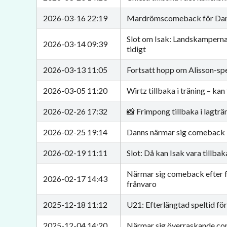
2026-03-16 22:19
Mardrömscomeback för Da
Slot om Isak: Landskampern
2026-03-14 09:39
tidigt
2026-03-13 11:05
Fortsatt hopp om Alisson-spe
2026-03-05 11:20
Wirtz tillbaka i träning – ka
2026-02-26 17:32
📸 Frimpong tillbaka i lagtr
2026-02-25 19:14
Danns närmar sig comeback i 
2026-02-19 11:11
Slot: Då kan Isak vara tillbak
Närmar sig comeback efter
2026-02-17 14:43
frånvaro
2025-12-18 11:12
U21: Efterlängtad speltid f
2025-12-04 14:20
Närmar sig överraskande c