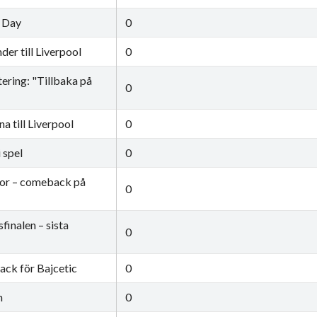
 Day
0
er till Liverpool
0
ering: "Tillbaka på
0
a till Liverpool
0
 spel
0
ckor – comeback på
0
inalen – sista
0
ack för Bajcetic
0
n
0