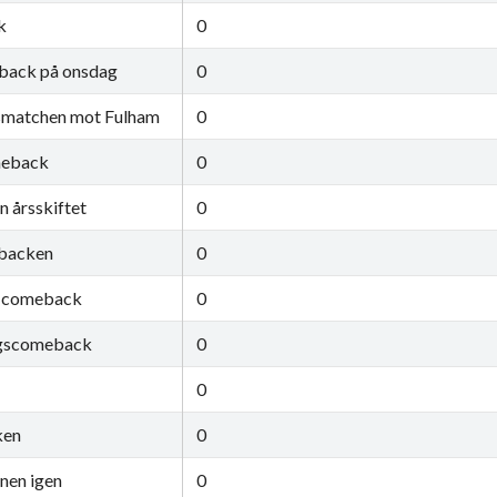
k
0
back på onsdag
0
gsmatchen mot Fulham
0
meback
0
n årsskiftet
0
ebacken
0
on-comeback
0
ingscomeback
0
0
ken
0
anen igen
0