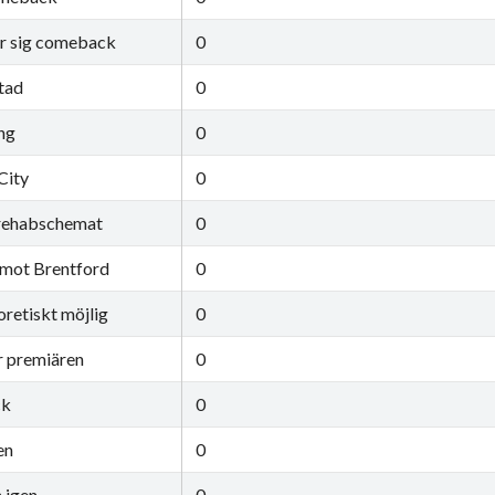
r sig comeback
0
tad
0
ng
0
 City
0
 i rehabschemat
0
 mot Brentford
0
retiskt möjlig
0
ör premiären
0
ck
0
en
0
n igen
0