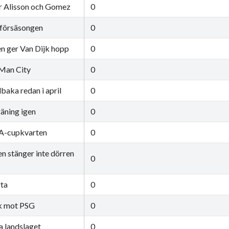
r Alisson och Gomez
0
 försäsongen
0
 ger Van Dijk hopp
0
 Man City
0
lbaka redan i april
0
räning igen
0
 FA-cupkvarten
0
n stänger inte dörren
0
rta
0
ck mot PSG
0
ka landslaget
0