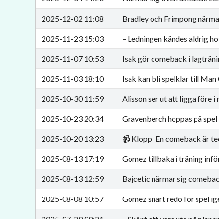
2025-12-02 11:08
Bradley och Frimpong närma
2025-11-23 15:03
– Ledningen kändes aldrig ho
2025-11-07 10:53
Isak gör comeback i lagträni
2025-11-03 18:10
Isak kan bli spelklar till Man
2025-10-30 11:59
Alisson ser ut att ligga före
2025-10-23 20:34
Gravenberch hoppas på spel
2025-10-20 13:23
📹 Klopp: En comeback är teo
2025-08-13 17:19
Gomez tillbaka i träning inf
2025-08-13 12:59
Bajcetic närmar sig comeba
2025-08-08 10:57
Gomez snart redo för spel ig
2025-07-29 09:21
– Skönt att vara ute på plane