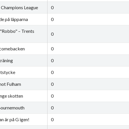
s Champions League
0
nde på läpparna
0
 "Robbo" – Trents
0
i comebacken
0
träning
0
tstycke
0
mot Fulham
0
nge skotten
0
 Bournemouth
0
n är på G igen!
0