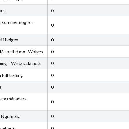
nns
0
a kommer nog för
0
l i helgen
0
n få speltid mot Wolves
0
äning – Wirtz saknades
0
full träning
0
a
0
 fem månaders
0
ör Ngumoha
0
omeback
0