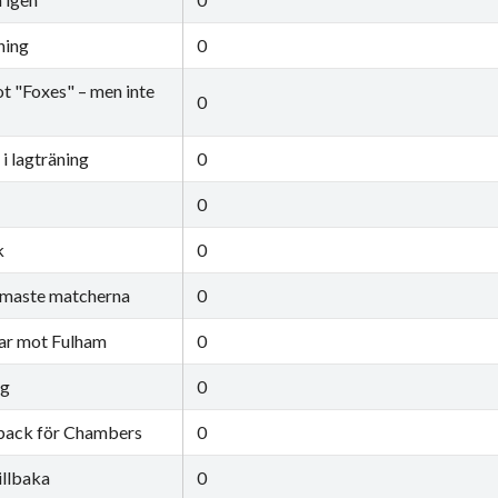
ning
0
 "Foxes" – men inte
0
i lagträning
0
0
k
0
ärmaste matcherna
0
mtar mot Fulham
0
ng
0
eback för Chambers
0
illbaka
0