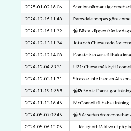
2025-01-02 16:06
Scanlon närmar sig comebac
2024-12-16 11:48
Ramsdale hoppas göra come
2024-12-16 11:22
📹 Bästa klippen från lörda
2024-12-13 11:24
Jota och Chiesa redo för co
2024-12-12 14:08
Konaté kan vara tillbaka inna
2024-12-04 23:31
U21: Chiesa målskytt i com
2024-12-03 11:21
Stressar inte fram en Aliss
2024-11-19 19:59
📹📸 Se när Danns gör trän
2024-11-13 16:45
McConnell tillbaka i träning
2024-05-07 09:45
📹 5 år sedan drömcomebac
2024-05-06 12:05
– Härligt att få kliva ut på pl