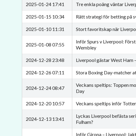
2025-01-24 17:41
Tre enkla poäng väntar Liver
2025-01-15 10:34
Rätt strategi för betting på 
2025-01-10 11:31
Stort favoritskap när Liverpo
Inför Spurs v Liverpool: Först
2025-01-08 07:55
Wembley
2024-12-28 23:48
Liverpool gästar West Ham – 
2024-12-26 07:11
Stora Boxing Day-matcher at
Veckans speltips: Toppen mo
2024-12-24 08:47
Day
2024-12-20 10:57
Veckans speltips inför Totte
Lyckas Liverpool befästa ser
2024-12-13 13:41
Fulham?
Inför Girona – Liverpool: Jak