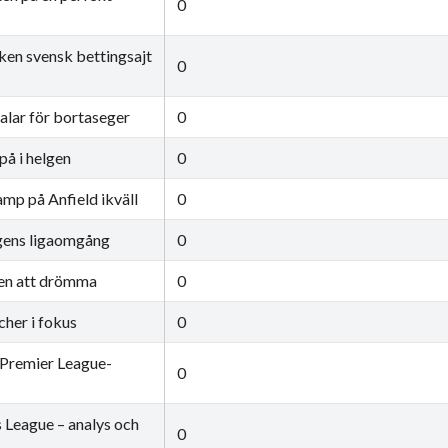
0
lken svensk bettingsajt
0
talar för bortaseger
0
på i helgen
0
amp på Anfield ikväll
0
lgens ligaomgång
0
 en att drömma
0
her i fokus
0
 Premier League-
0
 League – analys och
0