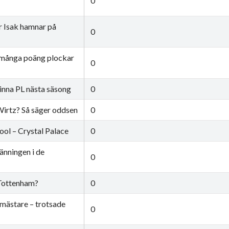
0
r Isak hamnar på
0
 många poäng plockar
0
vinna PL nästa säsong
0
Wirtz? Så säger oddsen
0
ool – Crystal Palace
0
pänningen i de
0
 Tottenham?
0
 mästare – trotsade
0