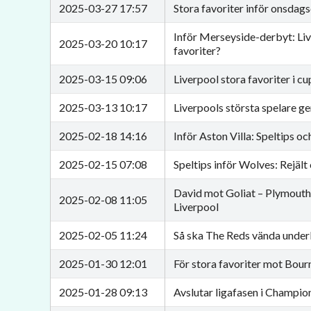
2025-03-27 17:57
Stora favoriter inför onsdag
Inför Merseyside-derbyt: Liv
2025-03-20 10:17
favoriter?
2025-03-15 09:06
Liverpool stora favoriter i cu
2025-03-13 10:17
Liverpools största spelare g
2025-02-18 14:16
Inför Aston Villa: Speltips oc
2025-02-15 07:08
Speltips inför Wolves: Rejält
David mot Goliat – Plymouth
2025-02-08 11:05
Liverpool
2025-02-05 11:24
Så ska The Reds vända under
2025-01-30 12:01
För stora favoriter mot Bou
2025-01-28 09:13
Avslutar ligafasen i Champi