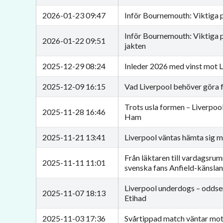
2026-01-23 09:47
Inför Bournemouth: Viktiga p
Inför Bournemouth: Viktiga p
2026-01-22 09:51
jakten
2025-12-29 08:24
Inleder 2026 med vinst mot L
2025-12-09 16:15
Vad Liverpool behöver göra 
Trots usla formen – Liverpoo
2025-11-28 16:46
Ham
2025-11-21 13:41
Liverpool väntas hämta sig 
Från läktaren till vardagsrum
2025-11-11 11:01
svenska fans Anfield-känslan 
Liverpool underdogs – oddsen
2025-11-07 18:13
Etihad
2025-11-03 17:36
Svårtippad match väntar mo