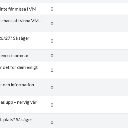
inte får missa i VM
0
 chans att vinna VM –
0
26/27? Så säger
0
cenen i sommar
0
r det för dem enligt
0
et och information
0
as upp – nervig vår
0
-plats? Så säger
0