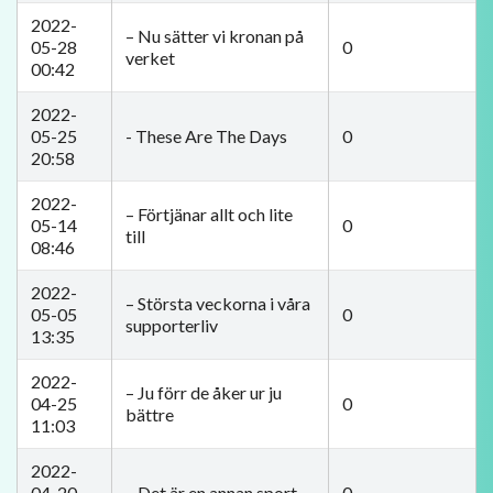
2022-
– Nu sätter vi kronan på
05-28
0
verket
00:42
2022-
05-25
- These Are The Days
0
20:58
2022-
– Förtjänar allt och lite
05-14
0
till
08:46
2022-
– ​Största veckorna i våra
05-05
0
supporterliv
13:35
2022-
– Ju förr de åker ur ju
04-25
0
bättre
11:03
2022-
04-20
– Det är en annan sport
0