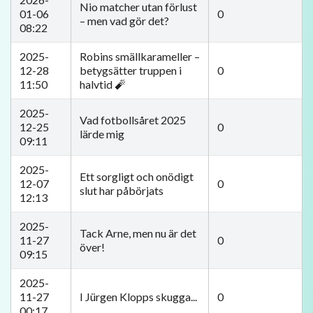
Nio matcher utan förlust
01-06
0
– men vad gör det?
08:22
2025-
Robins smällkarameller –
12-28
betygsätter truppen i
0
11:50
halvtid 🧨
2025-
Vad fotbollsåret 2025
12-25
0
lärde mig
09:11
2025-
Ett sorgligt och onödigt
12-07
0
slut har påbörjats
12:13
2025-
Tack Arne, men nu är det
11-27
0
över!
09:15
2025-
11-27
I Jürgen Klopps skugga...
0
00:17