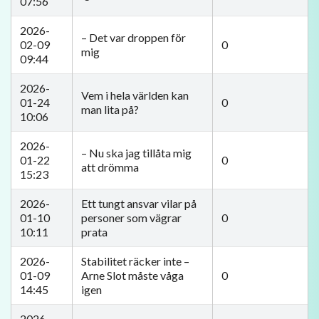
07:56
2026-
– Det var droppen för
02-09
0
mig
09:44
2026-
Vem i hela världen kan
01-24
0
man lita på?
10:06
2026-
– Nu ska jag tillåta mig
01-22
0
att drömma
15:23
2026-
Ett tungt ansvar vilar på
01-10
personer som vägrar
0
10:11
prata
2026-
Stabilitet räcker inte –
01-09
Arne Slot måste våga
0
14:45
igen
2026-