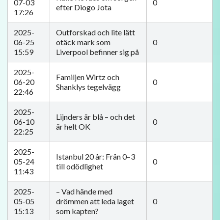
07-03
0
efter Diogo Jota
17:26
2025-
Outforskad och lite lätt
06-25
otäck mark som
0
15:59
Liverpool befinner sig på
2025-
Familjen Wirtz och
06-20
0
Shanklys tegelvägg
22:46
2025-
Lijnders är blå – och det
06-10
0
är helt OK
22:25
2025-
Istanbul 20 år: Från 0–3
05-24
0
till odödlighet
11:43
2025-
– Vad hände med
05-05
drömmen att leda laget
0
15:13
som kapten?