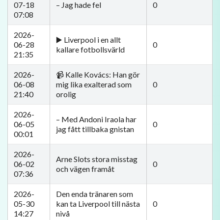
07-18
– Jag hade fel
0
07:08
2026-
▶️ Liverpool i en allt
06-28
0
kallare fotbollsvärld
21:35
2026-
📹 Kalle Kovács: Han gör
06-08
mig lika exalterad som
0
21:40
orolig
2026-
– Med Andoni Iraola har
06-05
0
jag fått tillbaka gnistan
00:01
2026-
Arne Slots stora misstag
06-02
0
och vägen framåt
07:36
2026-
Den enda tränaren som
05-30
kan ta Liverpool till nästa
0
14:27
nivå