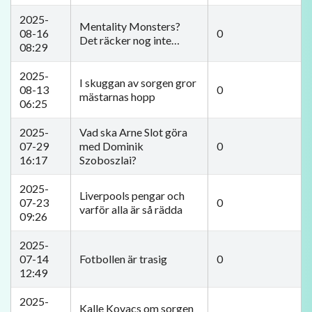
2025-
Mentality Monsters?
08-16
0
Det räcker nog inte…
08:29
2025-
I skuggan av sorgen gror
08-13
0
mästarnas hopp
06:25
2025-
Vad ska Arne Slot göra
07-29
med Dominik
0
16:17
Szoboszlai?
2025-
Liverpools pengar och
07-23
0
varför alla är så rädda
09:26
2025-
07-14
Fotbollen är trasig
0
12:49
2025-
Kalle Kovacs om sorgen