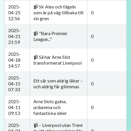
2025-
📹 Sir Alex och fågeln
04-25
som är på väg tillbaka till
0
12:56
sin gren
2025-
📹 "Bara Premier
04-21
0
League..."
21:59
2025-
📹 Så har Arne Slot
04-18
0
transformerat Liverpool
14:57
2025-
Ett sår som aldrig läker –
04-15
0
och aldrig får glömmas
07:33
2025-
Arne Slots galna,
04-11
urdumma och
0
09:13
fantastiska idéer
2025-
📹 – Liverpool utan Trent
04-04
är ett större problem för
0