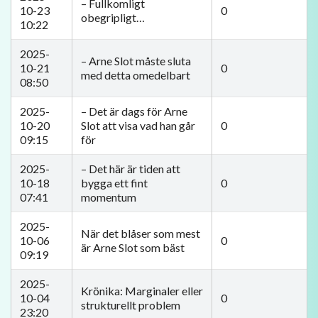
– Fullkomligt
10-23
0
obegripligt…
10:22
2025-
– Arne Slot måste sluta
10-21
0
med detta omedelbart
08:50
2025-
– Det är dags för Arne
10-20
Slot att visa vad han går
0
09:15
för
2025-
– Det här är tiden att
10-18
bygga ett fint
0
07:41
momentum
2025-
När det blåser som mest
10-06
0
är Arne Slot som bäst
09:19
2025-
Krönika: Marginaler eller
10-04
0
strukturellt problem
23:20