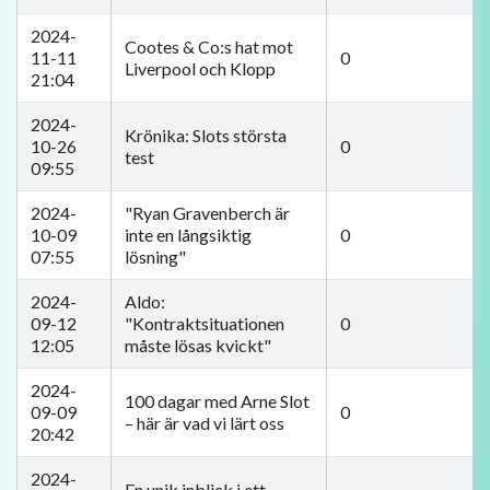
2024-
Cootes & Co:s hat mot
11-11
0
Liverpool och Klopp
21:04
2024-
Krönika: Slots största
10-26
0
test
09:55
2024-
"Ryan Gravenberch är
10-09
inte en långsiktig
0
07:55
lösning"
2024-
Aldo:
09-12
"Kontraktsituationen
0
12:05
måste lösas kvickt"
2024-
100 dagar med Arne Slot
09-09
0
– här är vad vi lärt oss
20:42
2024-
En unik inblick i ett