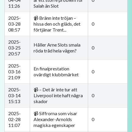
11:26
Salah än Slot
2025-
📹 Bränn inte tröjan –
03-28
hissa den och gläds, det
0
08:57
förtjänar Trent...
2025-
Håller Arne Slots smala
03-25
0
röda tråd hela vägen?
20:57
2025-
En finalprestation
03-16
0
ovärdigt klubbmärket
21:09
2025-
📹 – Det är inte tur att
03-14
Liverpool inte haft några
0
15:13
skador
2025-
📹 Siffrorna som visar
02-28
Alexander-Arnolds
0
11:07
magiska egenskaper