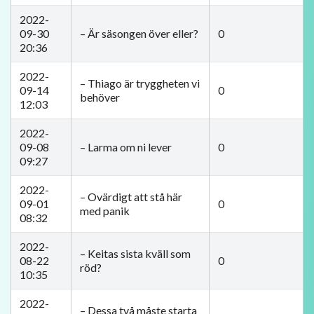
2022-
09-30
– Är säsongen över eller?
0
20:36
2022-
– Thiago är tryggheten vi
09-14
0
behöver
12:03
2022-
09-08
– Larma om ni lever
0
09:27
2022-
– Ovärdigt att stå här
09-01
0
med panik
08:32
2022-
– ​Keitas sista kväll som
08-22
0
röd?
10:35
2022-
– Dessa två måste starta