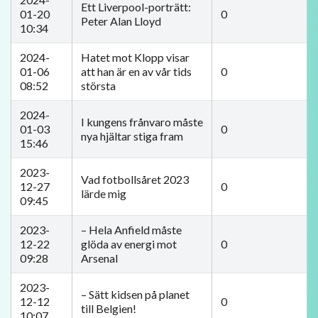
Ett Liverpool-porträtt:
01-20
0
Peter Alan Lloyd
10:34
2024-
Hatet mot Klopp visar
01-06
att han är en av vår tids
0
08:52
största
2024-
I kungens frånvaro måste
01-03
0
nya hjältar stiga fram
15:46
2023-
Vad fotbollsåret 2023
12-27
0
lärde mig
09:45
2023-
– Hela Anfield måste
12-22
glöda av energi mot
0
09:28
Arsenal
2023-
– Sätt kidsen på planet
12-12
0
till Belgien!
10:07