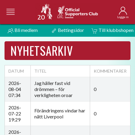
Logga in
Bli medlem
Bettingsidor
Till klubbshopen
NYHETSARKIV
DATUM
TITEL
KOMMENTARER
2026-
Jag håller fast vid
08-04
drömmen – för
0
07:34
verkligheten oroar
2026-
Förändringens vindar har
07-22
0
nått Liverpool
19:29
2026-