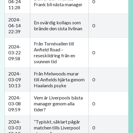
04-24
0
Frank bli nästa manager
11:28
2024-
En ovärdig kollaps som
04-14
0
brände den sista livlinan
22:39
Från Tornévallen till
2024-
Anfield Road –
03-22
0
reseskildring från en
09:58
svunnen tid
2024-
Från Melwoods murar
03-09
till Anfields hjärta genom
0
10:13
Haalands psyke
2024-
Vem är Liverpools bästa
03-08
manager genom alla
0
09:59
tider?
2024-
”Typiskt, såklart pågår
03-03
matchen tills Liverpool
0