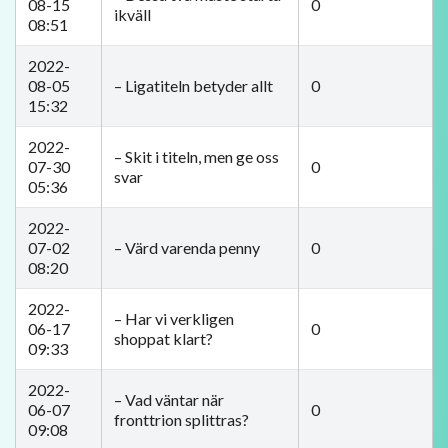
08-15
0
ikväll
08:51
2022-
08-05
– Ligatiteln betyder allt
0
15:32
2022-
– Skit i titeln, men ge oss
07-30
0
svar
05:36
2022-
07-02
​– Värd varenda penny
0
08:20
2022-
– Har vi verkligen
06-17
0
shoppat klart?
09:33
2022-
– Vad väntar när
06-07
0
fronttrion splittras?
09:08