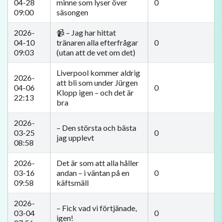
04-28
minne som lyser över
0
09:00
säsongen
2026-
📹 – Jag har hittat
04-10
tränaren alla efterfrågar
0
09:03
(utan att de vet om det)
Liverpool kommer aldrig
2026-
att bli som under Jürgen
04-06
0
Klopp igen – och det är
22:13
bra
2026-
– Den största och bästa
03-25
0
jag upplevt
08:58
2026-
Det är som att alla håller
03-16
andan – i väntan på en
0
09:58
käftsmäll
2026-
– Fick vad vi förtjänade,
03-04
0
igen!