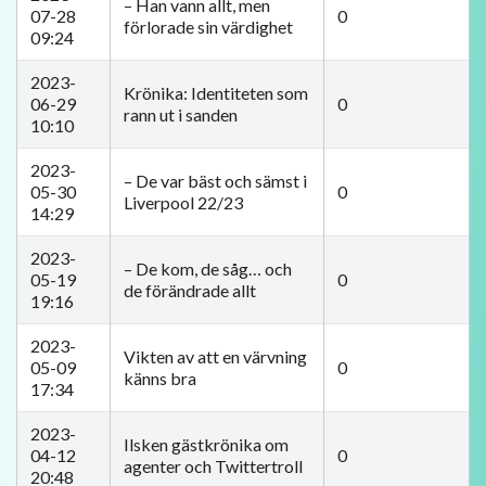
– Han vann allt, men
07-28
0
förlorade sin värdighet
09:24
2023-
Krönika: Identiteten som
06-29
0
rann ut i sanden
10:10
2023-
– De var bäst och sämst i
05-30
0
Liverpool 22/23
14:29
2023-
– De kom, de såg… och
05-19
0
de förändrade allt
19:16
2023-
Vikten av att en värvning
05-09
0
känns bra
17:34
2023-
Ilsken gästkrönika om
04-12
0
agenter och Twittertroll
20:48