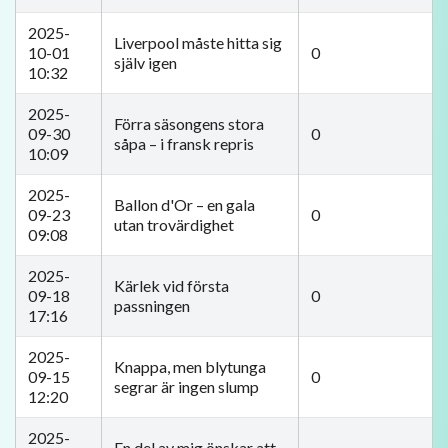
2025-
Liverpool måste hitta sig
10-01
0
själv igen
10:32
2025-
Förra säsongens stora
09-30
0
såpa – i fransk repris
10:09
2025-
Ballon d'Or – en gala
09-23
0
utan trovärdighet
09:08
2025-
Kärlek vid första
09-18
0
passningen
17:16
2025-
Knappa, men blytunga
09-15
0
segrar är ingen slump
12:20
2025-
En del av mig önskar att