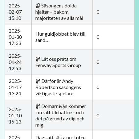
2025-
📹 Säsongens dolda
02-07
hjältar – bakom
0
15:10
majoriteten av alla mål
2025-
Hur guldjobbet blev till
01-30
0
sand...
17:33
2025-
📹 Låt oss prata om
01-24
0
Fenway Sports Group
12:53
2025-
📹 Därför är Andy
01-17
Robertson säsongens
0
13:24
viktigaste spelare
📹 Domarnivån kommer
2025-
inte att bli bättre – och
01-10
0
det på grund av dig och
15:13
mig
2025-
Dags att sätta ner foten