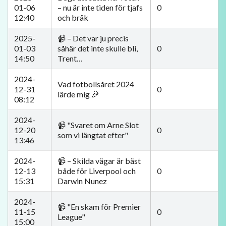
01-06
– nu är inte tiden för tjafs
0
12:40
och bråk
2025-
📹 – Det var ju precis
01-03
såhär det inte skulle bli,
0
14:50
Trent…
2024-
Vad fotbollsåret 2024
12-31
0
lärde mig 🎉
08:12
2024-
📹 "Svaret om Arne Slot
12-20
0
som vi längtat efter"
13:46
2024-
📹 – Skilda vägar är bäst
12-13
både för Liverpool och
0
15:31
Darwin Nunez
2024-
📹 "En skam för Premier
11-15
0
League"
15:00