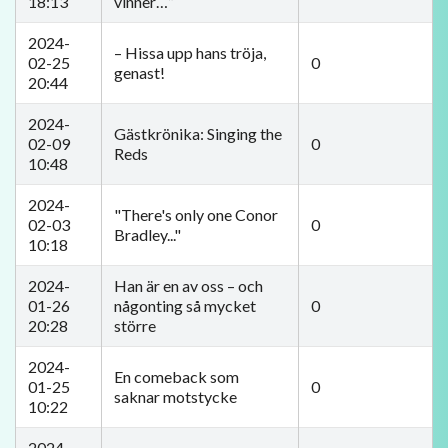
18:13
vinner…”
2024-
– Hissa upp hans tröja,
02-25
0
genast!
20:44
2024-
Gästkrönika: Singing the
02-09
0
Reds
10:48
2024-
"There's only one Conor
02-03
0
Bradley..."
10:18
2024-
Han är en av oss – och
01-26
någonting så mycket
0
20:28
större
2024-
En comeback som
01-25
0
saknar motstycke
10:22
2024-