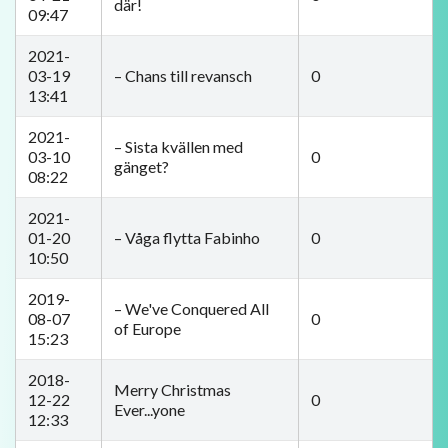
där!
09:47
2021-
03-19
–­ Chans till revansch
0
13:41
2021-
– Sista kvällen med
03-10
0
gänget?
08:22
2021-
01-20
– Våga flytta Fabinho
0
10:50
2019-
– We've Conquered All
08-07
0
of Europe
15:23
2018-
Merry Christmas
12-22
0
Ever...yone
12:33