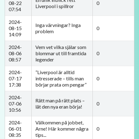
08-22
0
Liverpool i spillror
07:54
2024-
Inga värvningar? Inga
08-15
0
problem
14:09
2024-
Vem vet vilka själar som
08-06
blommar ut till framtida
0
08:57
legender
2024-
”Liverpool är alltid
07-17
intresserade – tills man
0
17:38
börjar prata om pengar”
2024-
Rätt man på rätt plats –
07-06
0
låt den nya eran börja!
10:56
2024-
Välkommen på jobbet,
06-01
Arne! Här kommer några
0
08:35
tips...