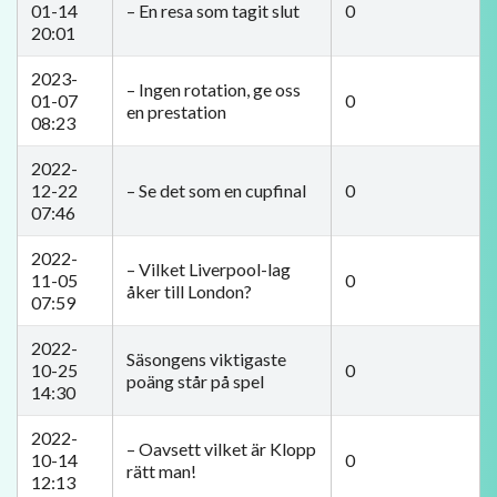
01-14
– En resa som tagit slut
0
20:01
2023-
– Ingen rotation, ge oss
01-07
0
en prestation
08:23
2022-
12-22
– Se det som en cupfinal
0
07:46
2022-
– Vilket Liverpool-lag
11-05
0
åker till London?
07:59
2022-
Säsongens viktigaste
10-25
0
poäng står på spel
14:30
2022-
– Oavsett vilket är Klopp
10-14
0
rätt man!
12:13