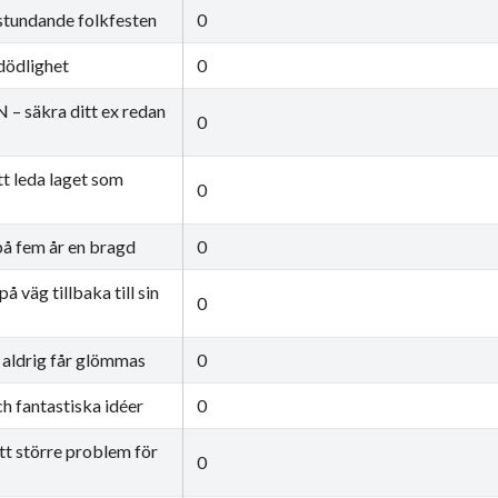
stundande folkfesten
0
odödlighet
0
– säkra ditt ex redan
0
t leda laget som
0
 på fem år en bragd
0
å väg tillbaka till sin
0
h aldrig får glömmas
0
h fantastiska idéer
0
ett större problem för
0