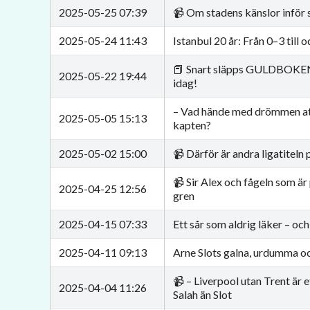
2025-05-25 07:39
📹 Om stadens känslor inför 
2025-05-24 11:43
Istanbul 20 år: Från 0–3 till 
📕 Snart släpps GULDBOKEN 
2025-05-22 19:44
idag!
– Vad hände med drömmen at
2025-05-05 15:13
kapten?
2025-05-02 15:00
📹 Därför är andra ligatiteln
📹 Sir Alex och fågeln som är p
2025-04-25 12:56
gren
2025-04-15 07:33
Ett sår som aldrig läker – oc
2025-04-11 09:13
Arne Slots galna, urdumma oc
📹 – Liverpool utan Trent är 
2025-04-04 11:26
Salah än Slot