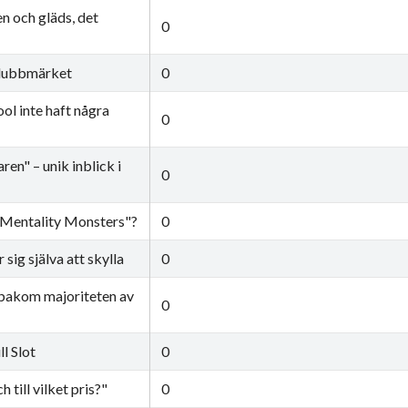
en och gläds, det
0
 klubbmärket
0
ool inte haft några
0
ren" – unik inblick i
0
 "Mentality Monsters"?
0
 sig själva att skylla
0
 bakom majoriteten av
0
l Slot
0
 till vilket pris?"
0