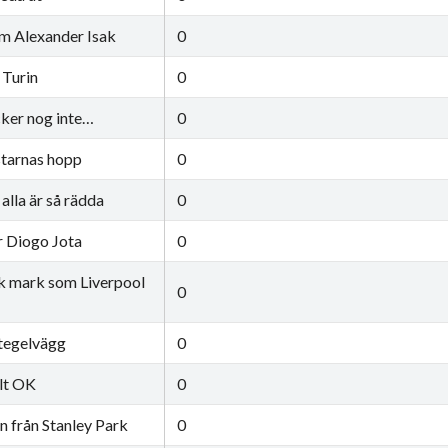
l om Alexander Isak
0
 Turin
0
ker nog inte…
0
starnas hopp
0
alla är så rädda
0
r Diogo Jota
0
ck mark som Liverpool
0
 tegelvägg
0
elt OK
0
n från Stanley Park
0