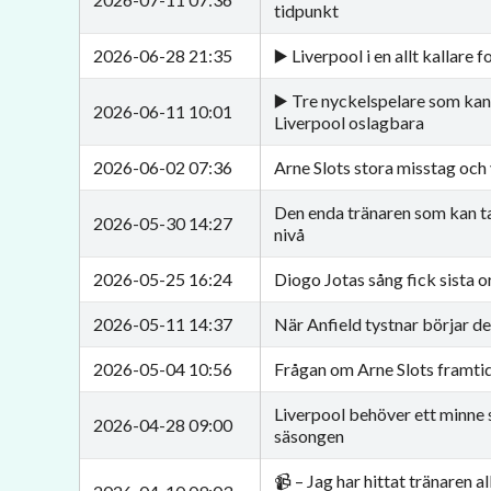
tidpunkt
2026-06-28 21:35
▶️ Liverpool i en allt kallare 
▶️ Tre nyckelspelare som kan
2026-06-11 10:01
Liverpool oslagbara
2026-06-02 07:36
Arne Slots stora misstag och
Den enda tränaren som kan ta 
2026-05-30 14:27
nivå
2026-05-25 16:24
Diogo Jotas sång fick sista o
2026-05-11 14:37
När Anfield tystnar börjar d
2026-05-04 10:56
Frågan om Arne Slots framtid
Liverpool behöver ett minne 
2026-04-28 09:00
säsongen
📹 – Jag har hittat tränaren al