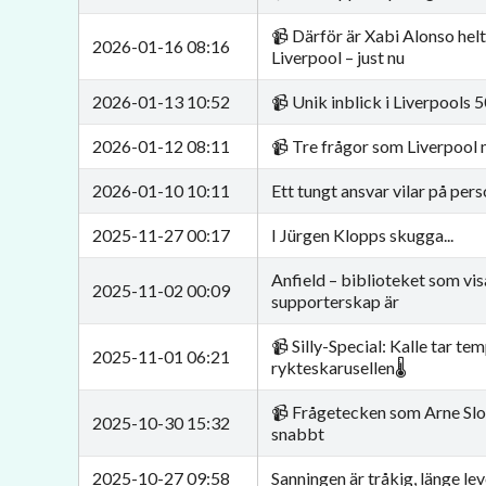
📹 Därför är Xabi Alonso helt
2026-01-16 08:16
Liverpool – just nu
2026-01-13 10:52
📹 Unik inblick i Liverpools 
2026-01-12 08:11
📹 Tre frågor som Liverpool 
2026-01-10 10:11
Ett tungt ansvar vilar på per
2025-11-27 00:17
I Jürgen Klopps skugga...
Anfield – biblioteket som vi
2025-11-02 00:09
supporterskap är
📹 Silly-Special: Kalle tar te
2025-11-01 06:21
rykteskarusellen🌡️
📹 Frågetecken som Arne Slot
2025-10-30 15:32
snabbt
2025-10-27 09:58
Sanningen är tråkig, länge le