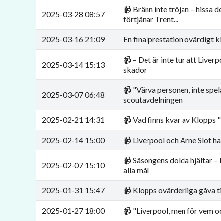
📹 Bränn inte tröjan – hissa d
2025-03-28 08:57
förtjänar Trent...
2025-03-16 21:09
En finalprestation ovärdigt
📹 – Det är inte tur att Liverp
2025-03-14 15:13
skador
📹 "Värva personen, inte spela
2025-03-07 06:48
scoutavdelningen
2025-02-21 14:31
📹 Vad finns kvar av Klopps
2025-02-14 15:00
📹 Liverpool och Arne Slot har
📹 Säsongens dolda hjältar –
2025-02-07 15:10
alla mål
2025-01-31 15:47
📹 Klopps ovärderliga gåva til
2025-01-27 18:00
📹 "Liverpool, men för vem och