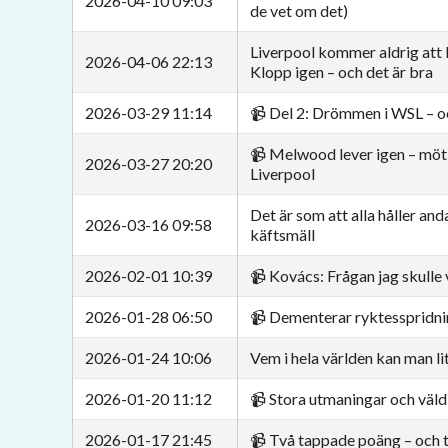
2026-04-10 09:03
de vet om det)
Liverpool kommer aldrig att 
2026-04-06 22:13
Klopp igen – och det är bra
2026-03-29 11:14
📹 Del 2: Drömmen i WSL – oc
📹 Melwood lever igen – möt
2026-03-27 20:20
Liverpool
Det är som att alla håller and
2026-03-16 09:58
käftsmäll
2026-02-01 10:39
📹 Kovács: Frågan jag skulle v
2026-01-28 06:50
📹 Dementerar ryktesspridni
2026-01-24 10:06
Vem i hela världen kan man li
2026-01-20 11:12
📹 Stora utmaningar och väld
2026-01-17 21:45
📹 Två tappade poäng – och tv