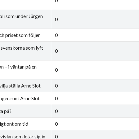
0
bli som under Jürgen
0
h priset som följer
0
 svenskorna som lyft
0
an – i väntan på en
0
ilja ställa Arne Slot
0
ngen runt Arne Slot
0
ta på?
0
igt ont om tid
0
ivlan som letar sig in
0