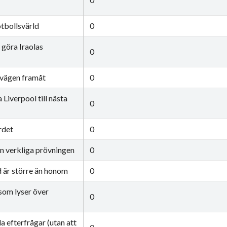
fotbollsvärld
0
 göra Iraolas
0
 vägen framåt
0
Liverpool till nästa
0
rdet
0
en verkliga prövningen
0
 är större än honom
0
som lyser över
0
la efterfrågar (utan att