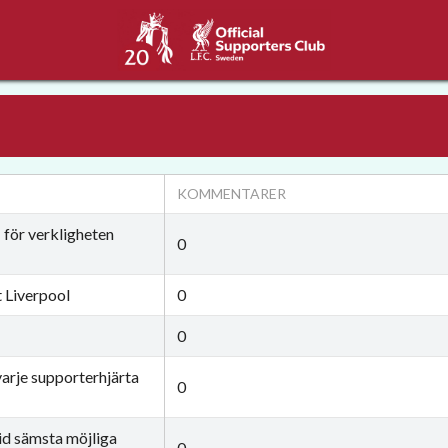
KOMMENTARER
 för verkligheten
0
t Liverpool
0
0
varje supporterhjärta
0
id sämsta möjliga
0