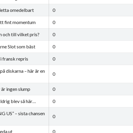
 detta omedelbart
0
 ett fint momentum
0
och till vilket pris?
0
rne Slot som bäst
0
i fransk repris
0
på diskarna – här är en
0
 är ingen slump
0
aldrig blev så här…
0
G US” – sista chansen
0
eda ut
0