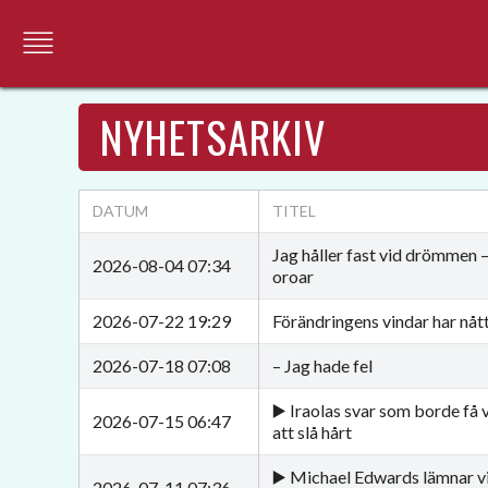
NYHETSARKIV
DATUM
TITEL
Jag håller fast vid drömmen –
2026-08-04 07:34
oroar
2026-07-22 19:29
Förändringens vindar har nåt
2026-07-18 07:08
– Jag hade fel
▶️ Iraolas svar som borde få 
2026-07-15 06:47
att slå hårt
▶️ Michael Edwards lämnar v
2026-07-11 07:36