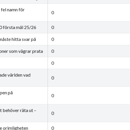
 fel namn för
0
50 första mål 25/26
0
måste hitta svar på
0
soner som vägrar prata
0
0
sade världen vad
0
mpen på
0
 behöver räta ut –
0
ve orimligheten
0