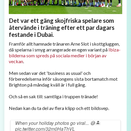
Det var ett gäng skojfriska spelare som
återvände i träning efter ett par dagars
festande i Dubai.
Framför allt hamnade tränaren Arne Slot i skottgluggen,
då spelarna i smyg arrangerade en egen variant på
Ibiza-
bilderna som spreds på sociala medier i början av
veckan
.
Men sedan var det 'business as usual' och
förberedelserna inför säsongens sista bortamatch mot
Brighton på måndag kväll är i full gång.
Och så en sak till: samtliga i truppen tränade!
Nedan kan du ta del av flera klipp och ett bildsvep.
When your holiday photos go viral... 😅🏝️
pic.twitter.com/32m0HaThVL