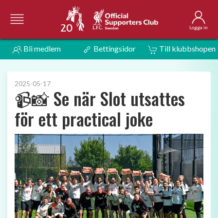
Logga in
Bli medlem
Bettingsidor
Till klubbshopen
2025-05-17
📹📸 Se när Slot utsattes
för ett practical joke