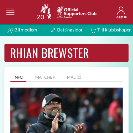
Logga in
Bli medlem
Bettingsidor
Till klubbshopen
RHIAN BREWSTER
INFO
MATCHER
MÅL (0)