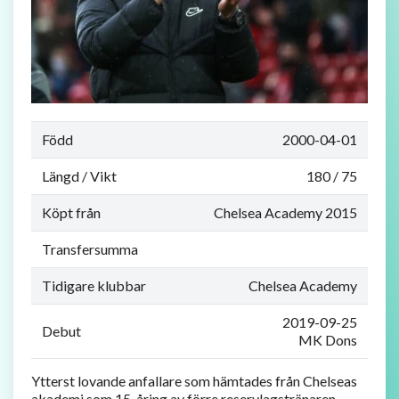
Född
2000-04-01
Längd / Vikt
180 / 75
Köpt från
Chelsea Academy 2015
Transfersumma
Tidigare klubbar
Chelsea Academy
2019-09-25
Debut
MK Dons
Ytterst lovande anfallare som hämtades från Chelseas
akademi som 15-åring av förre reservlagstränaren