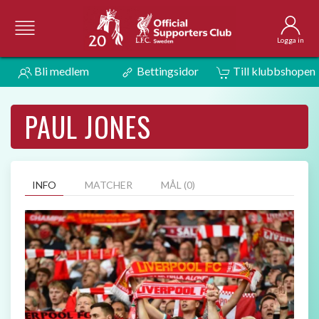
Logga in
Bli medlem
Bettingsidor
Till klubbshopen
PAUL JONES
INFO
MATCHER
MÅL (0)