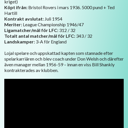
kriget)
Köpt ifrån:
Bristol Rovers i mars 1936. 5000 pund + Ted
Hartill
Kontrakt avslutat:
Juli 1954
Meriter:
League Championship 1946/47
Ligamatcher/mål för LFC:
312 / 32
Totalt antal matcher/mål för LFC:
343 / 32
Landskamper:
3-A för England
Lojal spelare och uppskattad kapten som stannade efter
spelarkarriären och blev coach under Don Welsh och därefter
även manager mellan 1956-59 – innan en viss Bill Shankly
kontrakterades av klubben.