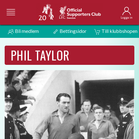
Logga in
Bli medlem
Bettingsidor
Till klubbshopen
PHIL TAYLOR